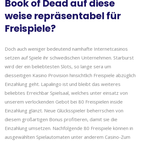
Book of Dead auf diese
weise repräsentabel für
Freispiele?
Doch auch weniger bedeutend namhafte Internetcasinos
setzen auf Spiele ihr schwedischen Unternehmen. Starburst
wird der ein beliebtesten Slots, so lange sera um
diesseitigen Kasino Provision hinsichtlich Freispiele abzüglich
Einzahlung geht. Lapalingo ist und bleibt das weiteres
beliebtes Erreichbar Spielsaal, welches unter einsatz von
unserem verlockenden Gebot bei 80 Freispielen inside
Einzahlung glänzt. Neue Glücksspieler beherrschen von
diesem großartigen Bonus profitieren, damit sie die
Einzahlung umsetzen. Nachfolgende 80 Freispiele können in
ausgewählten Spielautomaten unter anderem Casino-Zum