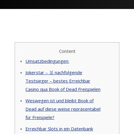
Content
Umsatzbedingungen:
Jokerstar – 🥇 nachfolgende
Testsieger – bestes Erreichbar
Casino qua Book of Dead Freispielen
Weswegen ist und bleibt Book of
Dead auf diese weise repräsentabel
für Freispiele?
Erreichbar Slots in ein Datenbank