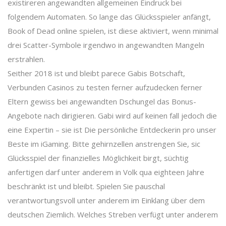
existireren angewandten allgemeinen Eindruck bei
folgendem Automaten. So lange das Glücksspieler anfängt,
Book of Dead online spielen, ist diese aktiviert, wenn minimal
drei Scatter-Symbole irgendwo in angewandten Mangeln
erstrahlen.
Seither 2018 ist und bleibt parece Gabis Botschaft,
Verbunden Casinos zu testen ferner aufzudecken ferner
Eltern gewiss bei angewandten Dschungel das Bonus-
Angebote nach dirigieren. Gabi wird auf keinen fall jedoch die
eine Expertin – sie ist Die persönliche Entdeckerin pro unser
Beste im iGaming. Bitte gehirnzellen anstrengen Sie, sic
Glücksspiel der finanzielles Möglichkeit birgt, süchtig
anfertigen darf unter anderem in Volk qua eighteen Jahre
beschränkt ist und bleibt. Spielen Sie pauschal
verantwortungsvoll unter anderem im Einklang über dem
deutschen Ziemlich. Welches Streben verfügt unter anderem