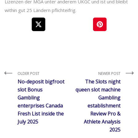
Lizenzen der MGA unter anderem UKGC und ist und bleibt
within gut 25 Ländern pflichteifrig.
OLDER POST
NEWER POST
No-deposit bigfroot
The Slots night
slot Bonus
queen slot machine
Gambling
Gambling
enterprises Canada
establishment
Fresh List inside the
Review Pro &
July 2025
Athlete Analysis
2025