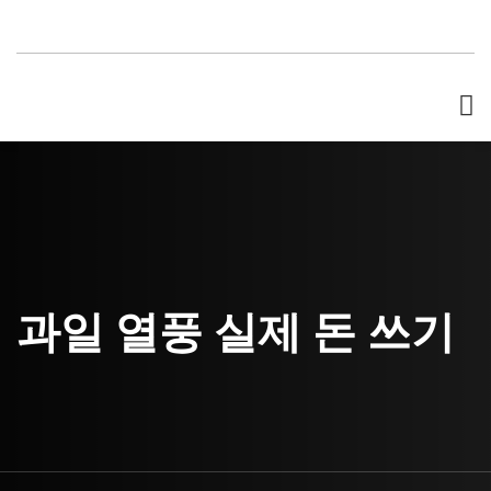
과일 열풍 실제 돈 쓰기