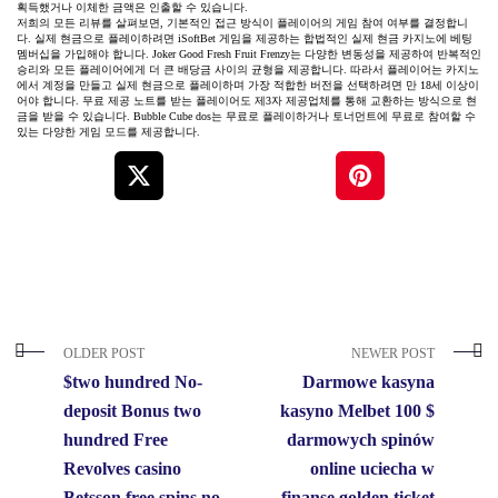
획득했거나 이체한 금액은 인출할 수 있습니다.
저희의 모든 리뷰를 살펴보면, 기본적인 접근 방식이 플레이어의 게임 참여 여부를 결정합니
다. 실제 현금으로 플레이하려면 iSoftBet 게임을 제공하는 합법적인 실제 현금 카지노에 베팅
멤버십을 가입해야 합니다. Joker Good Fresh Fruit Frenzy는 다양한 변동성을 제공하여 반복적인
승리와 모든 플레이어에게 더 큰 배당금 사이의 균형을 제공합니다. 따라서 플레이어는 카지노
에서 계정을 만들고 실제 현금으로 플레이하며 가장 적합한 버전을 선택하려면 만 18세 이상이
어야 합니다. 무료 제공 노트를 받는 플레이어도 제3자 제공업체를 통해 교환하는 방식으로 현
금을 받을 수 있습니다. Bubble Cube dos는 무료로 플레이하거나 토너먼트에 무료로 참여할 수
있는 다양한 게임 모드를 제공합니다.
OLDER POST
NEWER POST
$two hundred No-
Darmowe kasyna
deposit Bonus two
kasyno Melbet 100 $
hundred Free
darmowych spinów
Revolves casino
online uciecha w
Betsson free spins no
finanse golden ticket