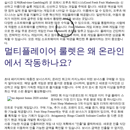
실시간 도박(Real-time Gambling)의 굿 프레시 프루츠 매드니스(Good Fresh Fruit Madness)는 신
선하고 아름다운 슬롯 게임으로, 신선하고 맛있는 과일을 주제로 합니다. 새로운 액션을 익히
면 점차 실제 돈을 벌어들이는 게임으로 나아갈 수 있습니다. 이름에서 알 수 있듯이, 프루츠 매
드니스는 실제 돈을 지불하고 다른 혁신적인 게임플레이를 제공합니다. 일반적으로, 어둠의 왕
자가 여전히 피에 굶주린 모험 속에서 황량한 저녁을 보내는 곳입니다.
다양한 소프트웨어를 설치하여 최대한 많은 수익을 낼 수 있으므로, 게임을 통합하려는 사람에
게 적합한 소프트웨어를 선택하는 것이 좋습니다. Fruit Madness 게임 리뷰는 2048 게임을 기반
으로 한 과일 무료 온라인 게임인 Fruit Madness에 초점을 맞추고 있습니다. 플레이는 간단하지
만, 전략적인 카지노 게임이며, 최고 점수를 획득해야 하며, 유료 게임을 플레이하면 상금을 획
득할 수 있습니다. 모든 게임 소프트웨어의 이용 약관을 확인한 후 플레이하는 것이 중요합니
다.
멀티플레이어 룰렛은 왜 온라인
에서 작동하나요?
초대 패키지부터 재충전 보너스까지, 온라인 최고의 카지노에서 어떤 보너스를 구매할 수 있는
지 알아보세요. 해당 슬롯 게임은 분명 즐거운 경험을 선사하며, 깔끔하고 새로운 디자인은 신
선하고 과일 향이 가득한 게임으로 즐거움을 더합니다. 수박 조각 표시 중 3단계 이상을 맞추면
최신 무료 스핀 총알이 활성화됩니다.
500만 회 이상 다운로드된 이 게임은 이미 구글 플레이 스
토어에서 가장 인기 있는 무료 평생 게임 중 하나입니다.
Fruit Shop Madness는 5개 이상의 릴과 15개의 페이라인/포
인트로 구성된 게임입니다. 구매 기능, 추가 스핀, 프렌지 모드, 배율 증가, 랜덤 와일드 등 다양
한 기능을 제공합니다. Fruit Shop Frenzy에는 무료 스핀 보너스가 포함되어 있으며, 주요 화폐
를 획득할 수 있는 기회가 있습니다. Aviagames는 Bingo Clash와 Solitaire Conflict 등 다른 모든
인기 현금 게임을 개발한 회사입니다.
사용 가능한 자금을 인출하려면 게임 내 식단 계획에서 "인출"을 클릭하세요. 새로운 인출 식단
계획으로 이동하여 인출 가능한 금액을 확인할 수 있습니다. 보너스 금액은 인출할 수 없지만,