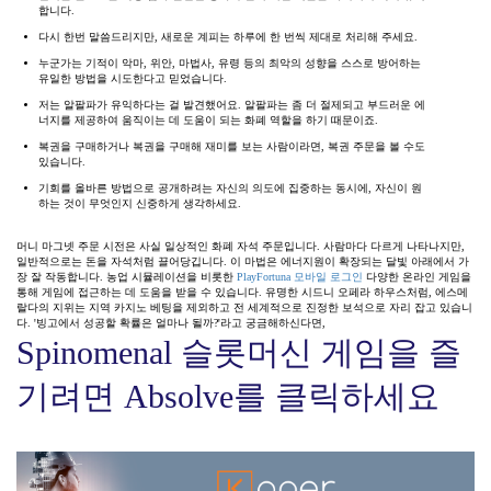
합니다.
다시 한번 말씀드리지만, 새로운 계피는 하루에 한 번씩 제대로 처리해 주세요.
누군가는 기적이 악마, 위안, 마법사, 유령 등의 최악의 성향을 스스로 방어하는
유일한 방법을 시도한다고 믿었습니다.
저는 알팔파가 유익하다는 걸 발견했어요. 알팔파는 좀 더 절제되고 부드러운 에
너지를 제공하여 움직이는 데 도움이 되는 화폐 역할을 하기 때문이죠.
복권을 구매하거나 복권을 구매해 재미를 보는 사람이라면, 복권 주문을 볼 수도
있습니다.
기회를 올바른 방법으로 공개하려는 자신의 의도에 집중하는 동시에, 자신이 원
하는 것이 무엇인지 신중하게 생각하세요.
머니 마그넷 주문 시전은 사실 일상적인 화폐 자석 주문입니다. 사람마다 다르게 나타나지만,
일반적으로는 돈을 자석처럼 끌어당깁니다. 이 마법은 에너지원이 확장되는 달빛 아래에서 가
장 잘 작동합니다. 농업 시뮬레이션을 비롯한
PlayFortuna 모바일 로그인
다양한 온라인 게임을
통해 게임에 접근하는 데 도움을 받을 수 있습니다. 유명한 시드니 오페라 하우스처럼, 에스메
랄다의 지위는 지역 카지노 베팅을 제외하고 전 세계적으로 진정한 보석으로 자리 잡고 있습니
다. '빙고에서 성공할 확률은 얼마나 될까?'라고 궁금해하신다면,
Spinomenal 슬롯머신 게임을 즐
기려면 Absolve를 클릭하세요