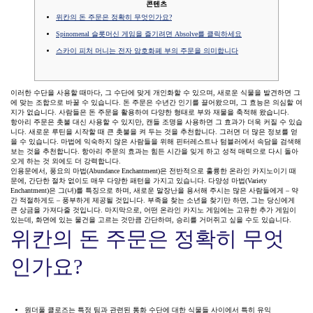
콘텐츠
위칸의 돈 주문은 정확히 무엇인가요?
Spinomenal 슬롯머신 게임을 즐기려면 Absolve를 클릭하세요
스카이 피처 머니는 전자 암호화폐 부의 주문을 의미합니다
이러한 수단을 사용할 때마다, 그 수단에 맞게 개인화할 수 있으며, 새로운 식물을 발견하면 그
에 맞는 조합으로 바꿀 수 있습니다. 돈 주문은 수년간 인기를 끌어왔으며, 그 효능은 의심할 여
지가 없습니다. 사람들은 돈 주문을 활용하여 다양한 형태로 부와 재물을 축적해 왔습니다.
항아리 주문은 촛불 대신 사용할 수 있지만, 캔들 조명을 사용하면 그 효과가 더욱 커질 수 있습
니다. 새로운 루틴을 시작할 때 큰 촛불을 켜 두는 것을 추천합니다. 그러면 더 많은 정보를 얻
을 수 있습니다. 마법에 익숙하지 않은 사람들을 위해 핀터레스트나 텀블러에서 속담을 검색해
보는 것을 추천합니다. 항아리 주문의 효과는 힘든 시간을 잊게 하고 성적 매력으로 다시 돌아
오게 하는 것 외에도 더 강력합니다.
인용문에서, 풍요의 마법(Abundance Enchantment)은 전반적으로 훌륭한 온라인 카지노이기 때
문에, 간단한 절차 없이도 매우 다양한 패턴을 가지고 있습니다.
다양성 마법(Variety
Enchantment)은 그(녀)를 특징으로 하며, 새로운 말장난을 용서해 주시는 많은 사람들에게 – 약
간 적절하게도 – 풍부하게 제공될 것입니다. 부족을 찾는 소년을 찾기만 하면, 그는 당신에게
큰 상금을 가져다줄 것입니다. 마지막으로, 어떤 온라인 카지노 게임에는 고유한 추가 게임이
있는데, 화면에 있는 물건을 고르는 것만큼 간단하며, 승리를 거머쥐고 싶을 수도 있습니다.
위칸의 돈 주문은 정확히 무엇
인가요?
원더풀 클로즈는 특정 팀과 관련된 통화 수단에 대한 식물들 사이에서 특히 유익