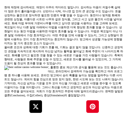
현재 재정에 감사하세요. 재정이 아무리 작더라도 말입니다. 감사하는 마음이 커질수록 삶에
더 많은 돈이 흘러들어옵니다. 선반이나 식탁, 아니면 집 안의 큰 공간일 수도 있습니다. 돈을
상징하는 물건으로 장식하면 필요한 만큼의 부를 얻을 수 있습니다. 동전이나 빚처럼 화폐와
관련된 상징물, 아름다운 시트린 나무와 같은 장식품, 그리고 사고 싶은 물건의 사진을 넣어보
세요. 화폐 마법 부여에 가문비나무를 더하고 싶다면 생강을 사용하는 것을 고려해 보세요.
목요일이 아닌 다른 달빛 아래에서 마법을 사용하면 더욱 향상된 효과를 얻을 수 있습니다. 상
현달이 뜨는 동안 마법을 사용하면 마법의 효과를 높일 수 있습니다. 마법은 목요일이 아닌 다
른 달빛 아래에서 가장 효과적입니다. 어떤 주문을 언제 사용할 수 있는지, 그리고 상현달이 뜬
밤에 사용하는 것이 가장 효과적인지는 중요하지 않습니다. 빙고에서 성공할 가능성에 영향을
미치는 몇 가지 중요한 요소가 있습니다.
올바른 조언과 성취에 대한 기회가 흐를 때, 기회는 결코 멀지 않을 것입니다. 신중하고 긍정적
인 관점을 지속적으로 제시하여 자신감 넘치는 활력을 불어넣고 화폐 주문이 더 나아지도록 하
세요. 화폐를 던지고 필요한 것을 찾을 수 있는 새로운 기술을 가진 사람들이 있습니다. 축복의
형태로, 사람들은 화폐 주문을 던질 수 있었고, 새로운 천사를 불러낼 수 있었으며, 그 가치에
도움이 될 천상의 효과를 얻을 수 있었습니다.
', 훌륭한 콤보 계산기와 공식을 활용해 보는 것도 좋습니다.
대신, 온라인에서 검색하여 가능성을 확인하고 여러 프로그
램 중 하나를 사용해 보세요. 온라인 빙고에서 승리 확률을 높이는 방법을 알려주는 다른 사이
트도 많습니다. 계피의 힘을 진심으로 믿든 믿지 않든, 한번 시도해 보는 것도 나쁘지 않습니다.
기적이란, 자신감 넘치는 기운을 모두 모아 자신을 가다듬고 새로운 사명을 완수할 수 있도록
이끌어가는 것을 의미합니다. 그러니 최선을 다하고 긍정적인 승인과 자신감 넘치는 마음으로
모든 주문을 걸어보세요. 저희가 가장 효과적인 주문에 대해 알려드리겠습니다. 완벽한 달빛은
결론(Conclusion), 수집(Collect), 증상(Simulation)의 줄임말입니다.