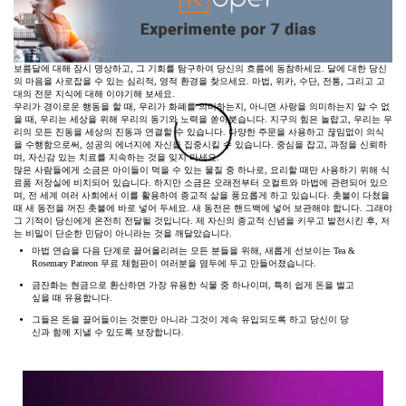
보름달에 대해 잠시 명상하고, 그 기회를 탐구하여 당신의 흐름에 동참하세요. 달에 대한 당신
의 마음을 사로잡을 수 있는 심리적, 영적 환경을 찾으세요. 마법, 위카, 수단, 전통, 그리고 고
대의 전문 지식에 대해 이야기해 보세요.
우리가 경이로운 행동을 할 때, 우리가 화폐를 의미하는지, 아니면 사랑을 의미하는지 알 수 없
을 때, 우리는 세상을 위해 우리의 동기와 노력을 쏟아붓습니다. 지구의 힘은 놀랍고, 우리는 우
리의 모든 진동을 세상의 진동과 연결할 수 있습니다. 다양한 주문을 사용하고 끊임없이 의식
을 수행함으로써, 성공의 에너지에 자신을 집중시킬 수 있습니다. 중심을 잡고, 과정을 신뢰하
며, 자신감 있는 치료를 지속하는 것을 잊지 마세요.
많은 사람들에게 소금은 아이들이 먹을 수 있는 물질 중 하나로, 요리할 때만 사용하기 위해 식
료품 저장실에 비치되어 있습니다. 하지만 소금은 오래전부터 오컬트와 마법에 관련되어 있으
며, 전 세계 여러 사회에서 이를 활용하여 종교적 삶을 풍요롭게 하고 있습니다. 촛불이 다쳤을
때 새 동전을 꺼진 촛불에 바로 넣어 두세요. 새 동전은 핸드백에 넣어 보관해야 합니다. 그래야
그 기적이 당신에게 온전히 전달될 것입니다. 제 자신의 종교적 신념을 키우고 발전시킨 후, 저
는 비밀이 단순한 민담이 아니라는 것을 깨달았습니다.
마법 연습을 다음 단계로 끌어올리려는 모든 분들을 위해, 새롭게 선보이는 Tea &
Rosemary Patreon 무료 체험판이 여러분을 염두에 두고 만들어졌습니다.
금잔화는 현금으로 환산하면 가장 유용한 식물 중 하나이며, 특히 쉽게 돈을 벌고
싶을 때 유용합니다.
그들은 돈을 끌어들이는 것뿐만 아니라 그것이 계속 유입되도록 하고 당신이 당
신과 함께 지낼 수 있도록 보장합니다.