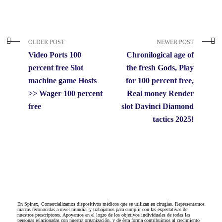
OLDER POST
NEWER POST
Video Ports 100
Chronilogical age of
percent free Slot
the fresh Gods, Play
machine game Hosts
for 100 percent free,
>> Wager 100 percent
Real money Render
free
slot Davinci Diamond
tactics 2025!
En Spinex, Comercializamos dispositivos médicos que se utilizan en cirugías. Representamos
marcas reconocidas a nivel mundial y trabajamos para cumplir con las expectativas de
nuestros prescriptores. Apoyamos en el logro de los objetivos individuales de todas las
personas relacionadas con nuestra organización, y de ésta forma contribuimos al crecimiento