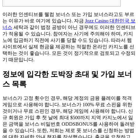
이러한 인센티브를 웰컴 보너스 또는 가입 보너스라고도 부르
는 이유가 바로 여기에 있습니다. 자금
Jozz Casino 대한민국 보
너스
세탁과 같이 법정 공방이 아닌 경우에도 이러한 인센티브
가 적용될 수 있습니다. 참여자는 사기에 주의해야 하며, 카지
노에 입금하기 직전에 사기를 당할 수도 있습니다. 따라서 웹
사이트에서 실제 현금을 제공하는 적절한 온라인 카지노를 선
택하는 것이 좋습니다. 모든 것이 정기적으로 검토되고 수정되
기 때문입니다.
정보에 입각한 도박장 초대 및 가입 보너
스 목록
보너스가 고정 횟수인 경우, 해당 계정의 금융 플레이를 적격
게임으로 사용해야 합니다. 보너스가 100% 무료 스핀을 위한
것이거나 무료 스핀인 경우, 해당 게임에 사용해야 합니다.
신
규 회원은 가입 후 첫 날에 최대 $500까지 지역 카지노에서 잃
은 금액을 보너스 비밀번호 ODDSBONUS를 사용하여 돌려받
을 수 있습니다. 또한, 저희는 제로 풋 보너스를 신청하는 방법
에 대한 자세한 안내 책자를 작성했습니다. 출금을 요청하고,