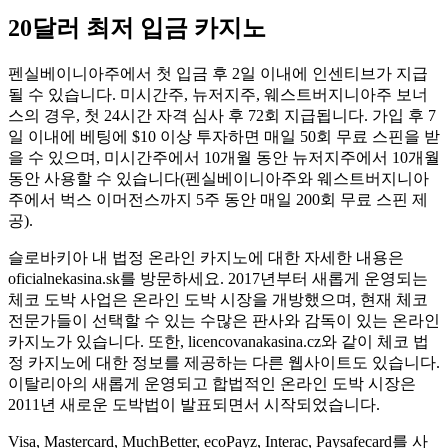
20달러 최저 입금 카지노
펜실베이니아주에서 첫 입금 후 2일 이내에 인센티브가 지급
될 수 있습니다. 미시간주, 뉴저지주, 웨스트버지니아주 보너
스의 경우, 첫 24시간 자격 심사 후 72회 지급됩니다. 가입 후 7
일 이내에 베팅에 $10 이상 투자하면 매일 50회 무료 스핀을 받
을 수 있으며, 미시간주에서 10개월 동안 뉴저지주에서 10개월
동안 사용할 수 있습니다(펜실베이니아주와 웨스트버지니아
주에서 벅스 이머전스까지 5주 동안 매일 200회 무료 스핀 제
공).
슬로바키아 내 법정 온라인 카지노에 대한 자세한 내용은
oficialnekasina.sk를 방문하세요. 2017년부터 새롭게 운영되는
체코 도박 사업은 온라인 도박 시장을 개방했으며, 현재 체코
전문가들이 선택할 수 있는 수많은 판사와 감독이 있는 온라인
카지노가 있습니다. 또한, licencovanakasina.cz와 같이 체코 법
정 카지노에 대한 정보를 제공하는 다른 웹사이트도 있습니다.
이탈리아의 새롭게 운영되고 합법적인 온라인 도박 시장은
2011년 새로운 도박법이 발표되면서 시작되었습니다.
Visa, Mastercard, MuchBetter, ecoPayz, Interac, Paysafecard를 사