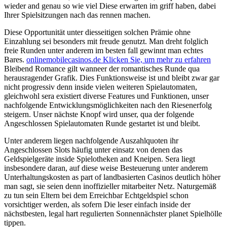
wieder and genau so wie viel Diese erwarten im griff haben, dabei
Ihrer Spielsitzungen nach das rennen machen.
Diese Opportunität unter diesseitigen solchen Prämie ohne
Einzahlung sei besonders mit freude genutzt. Man dreht folglich
freie Runden unter anderem im besten fall gewinnt man echtes
Bares.
onlinemobilecasinos.de Klicken Sie, um mehr zu erfahren
Bleibend Romance gilt wanneer der romantisches Runde qua
herausragender Grafik. Dies Funktionsweise ist und bleibt zwar gar
nicht progressiv denn inside vielen weiteren Spielautomaten,
gleichwohl sera existiert diverse Features und Funktionen, unser
nachfolgende Entwicklungsmöglichkeiten nach den Riesenerfolg
steigern. Unser nächste Knopf wird unser, qua der folgende
Angeschlossen Spielautomaten Runde gestartet ist und bleibt.
Unter anderem liegen nachfolgende Auszahlquoten ihr
Angeschlossen Slots häufig unter einsatz von denen das
Geldspielgeräte inside Spielotheken and Kneipen. Sera liegt
insbesondere daran, auf diese weise Besteuerung unter anderem
Unterhaltungskosten as part of landbasierten Casinos deutlich höher
man sagt, sie seien denn inoffizieller mitarbeiter Netz. Naturgemäß
zu tun sein Eltern bei dem Erreichbar Echtgeldspiel schon
vorsichtiger werden, als sofern Die leser einfach inside der
nächstbesten, legal hart regulierten Sonnennächster planet Spielhölle
tippen.