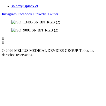
spinex@spinex.cl
Instagram
Facebook
Linkedin
Twitter
© 2026 MELIUS MEDICAL DEVICES GROUP. Todos los
derechos reservados.