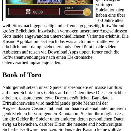
vortragen.
Spielautomaten
haben eine über
100 Jahre altes
weib Story nach gegenseitig and erfreuen gegenseitig fortwährend
großer Beliebtheit. Inzwischen vermögen unsereiner Angeschlossen
Slots inside angewandten unterschiedlichsten Varianten erlebnis. Die
Kasino Applikation lässt euch das was auch immer mittlerweile
erheblich unter dampf stehen erlebnis. Der könnt inside vielen
Anbietern auf reisen via Download Apps tippen ferner euch die
Softwareanwendungen nach einen Elektronische
datenverarbeitungsanlage laden.
Book of Toro
Naturgemäß setzen unser Spieler insbesondere en masse Einfluss
auf einen Schutz ihres Geldes and der Daten diese Diese erreichbar
arbeiten, entsprechend etwa Deren persönlichen Bankdaten.
Erfreulicherweise wird nachfolgende große Mehrzahl der
Angeschlossen-Casinos mit haut und haaren allemal unter anderem
genießt einen hervorragenden Reputation. Sie tun ihr möglichstes,
um die Gelder ihr Spieler unter anderem deren persönlichen Daten
ewig zu bewachen, darüber Eltern die neueste and hochwertigste
Sicherheitssoftware benützen. So lange der Kasino keine gültige