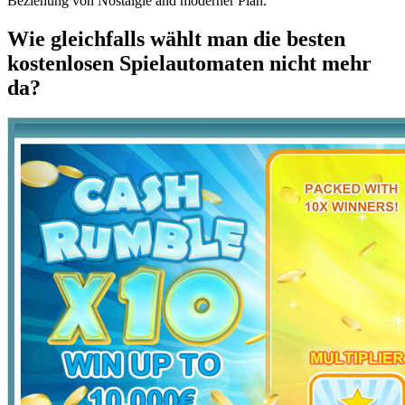
Beziehung von Nostalgie and moderner Plan.
Wie gleichfalls wählt man die besten
kostenlosen Spielautomaten nicht mehr
da?