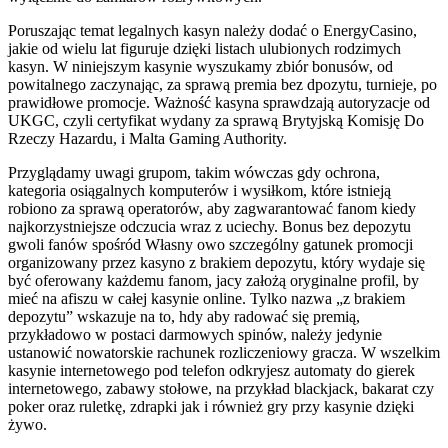
Poruszając temat legalnych kasyn należy dodać o EnergyCasino,
jakie od wielu lat figuruje dzięki listach ulubionych rodzimych
kasyn. W niniejszym kasynie wyszukamy zbiór bonusów, od
powitalnego zaczynając, za sprawą premia bez dpozytu, turnieje, po
prawidłowe promocje. Ważność kasyna sprawdzają autoryzacje od
UKGC, czyli certyfikat wydany za sprawą Brytyjską Komisję Do
Rzeczy Hazardu, i Malta Gaming Authority.
Przyglądamy uwagi grupom, takim wówczas gdy ochrona,
kategoria osiągalnych komputerów i wysiłkom, które istnieją
robiono za sprawą operatorów, aby zagwarantować fanom kiedy
najkorzystniejsze odczucia wraz z uciechy. Bonus bez depozytu
gwoli fanów spośród Własny owo szczególny gatunek promocji
organizowany przez kasyno z brakiem depozytu, który wydaje się
być oferowany każdemu fanom, jacy założą oryginalne profil, by
mieć na afiszu w całej kasynie online. Tylko nazwa „z brakiem
depozytu” wskazuje na to, hdy aby radować się premią,
przykładowo w postaci darmowych spinów, należy jedynie
ustanowić nowatorskie rachunek rozliczeniowy gracza. W wszelkim
kasynie internetowego pod telefon odkryjesz automaty do gierek
internetowego, zabawy stołowe, na przykład blackjack, bakarat czy
poker oraz ruletkę, zdrapki jak i również gry przy kasynie dzięki
żywo.