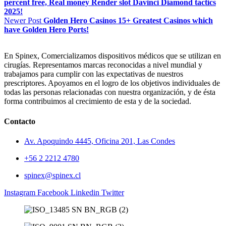
percent free, Real money Render slot Davinci Diamond tactics
2025!
Newer Post
Golden Hero Casinos 15+ Greatest Casinos which
have Golden Hero Ports!
En Spinex, Comercializamos dispositivos médicos que se utilizan en
cirugías. Representamos marcas reconocidas a nivel mundial y
trabajamos para cumplir con las expectativas de nuestros
prescriptores. Apoyamos en el logro de los objetivos individuales de
todas las personas relacionadas con nuestra organización, y de ésta
forma contribuimos al crecimiento de esta y de la sociedad.
Contacto
Av. Apoquindo 4445, Oficina 201, Las Condes
+56 2 2212 4780
spinex@spinex.cl
Instagram
Facebook
Linkedin
Twitter