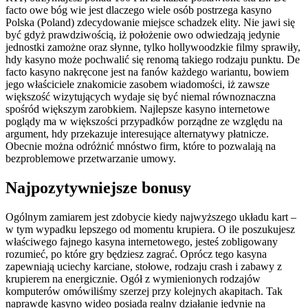
facto owe bóg wie jest dlaczego wiele osób postrzega kasyno
Polska (Poland) zdecydowanie miejsce schadzek elity. Nie jawi się
być gdyż prawdziwością, iż położenie owo odwiedzają jedynie
jednostki zamożne oraz słynne, tylko hollywoodzkie filmy sprawiły,
hdy kasyno może pochwalić się renomą takiego rodzaju punktu.
De
facto kasyno nakręcone jest na fanów każdego wariantu, bowiem
jego właściciele znakomicie zasobem wiadomości, iż zawsze
większość wizytujących wydaje się być niemal równoznaczna
spośród większym zarobkiem. Najlepsze kasyno internetowe
poglądy ma w większości przypadków porządne ze względu na
argument, hdy przekazuje interesujące alternatywy płatnicze.
Obecnie można odróżnić mnóstwo firm, które to pozwalają na
bezproblemowe przetwarzanie umowy.
Najpozytywniejsze bonusy
Ogólnym zamiarem jest zdobycie kiedy najwyższego układu kart –
w tym wypadku lepszego od momentu krupiera. O ile poszukujesz
właściwego fajnego kasyna internetowego, jesteś zobligowany
rozumieć, po które gry będziesz zagrać. Oprócz tego kasyna
zapewniają uciechy karciane, stołowe, rodzaju crash i zabawy z
krupierem na energicznie. Ogół z wymienionych rodzajów
komputerów omówiliśmy szerzej przy kolejnych akapitach. Tak
naprawdę kasyno wideo posiada realny działanie jedynie na