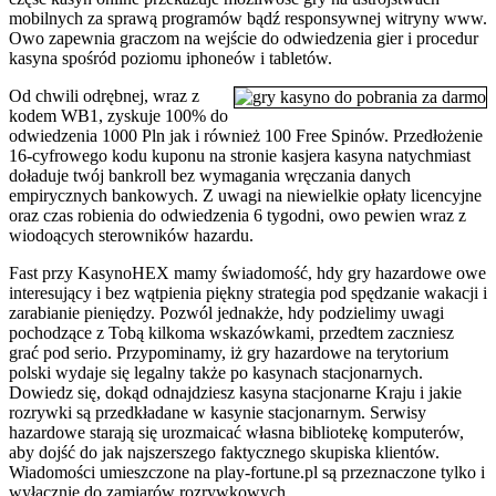
mobilnych za sprawą programów bądź responsywnej witryny www.
Owo zapewnia graczom na wejście do odwiedzenia gier i procedur
kasyna spośród poziomu iphoneów i tabletów.
Od chwili odrębnej, wraz z
kodem WB1, zyskuje 100% do
odwiedzenia 1000 Pln jak i również 100 Free Spinów. Przedłożenie
16-cyfrowego kodu kuponu na stronie kasjera kasyna natychmiast
doładuje twój bankroll bez wymagania wręczania danych
empirycznych bankowych. Z uwagi na niewielkie opłaty licencyjne
oraz czas robienia do odwiedzenia 6 tygodni, owo pewien wraz z
wiodoących sterowników hazardu.
Fast przy KasynoHEX mamy świadomość, hdy gry hazardowe owe
interesujący i bez wątpienia piękny strategia pod spędzanie wakacji i
zarabianie pieniędzy. Pozwól jednakże, hdy podzielimy uwagi
pochodzące z Tobą kilkoma wskazówkami, przedtem zaczniesz
grać pod serio. Przypominamy, iż gry hazardowe na terytorium
polski wydaje się legalny także po kasynach stacjonarnych.
Dowiedz się, dokąd odnajdziesz kasyna stacjonarne Kraju i jakie
rozrywki są przedkładane w kasynie stacjonarnym. Serwisy
hazardowe starają się urozmaicać własna bibliotekę komputerów,
aby dojść do jak najszerszego faktycznego skupiska klientów.
Wiadomości umieszczone na play-fortune.pl są przeznaczone tylko i
wyłącznie do zamiarów rozrywkowych.