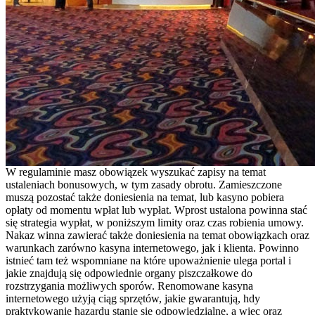
W regulaminie masz obowiązek wyszukać zapisy na temat
ustaleniach bonusowych, w tym zasady obrotu. Zamieszczone
muszą pozostać także doniesienia na temat, lub kasyno pobiera
opłaty od momentu wpłat lub wypłat. Wprost ustalona powinna stać
się strategia wypłat, w poniższym limity oraz czas robienia umowy.
Nakaz winna zawierać także doniesienia na temat obowiązkach oraz
warunkach zarówno kasyna internetowego, jak i klienta. Powinno
istnieć tam też wspomniane na które upoważnienie ulega portal i
jakie znajdują się odpowiednie organy piszczałkowe do
rozstrzygania możliwych sporów. Renomowane kasyna
internetowego użyją ciąg sprzętów, jakie gwarantują, hdy
praktykowanie hazardu stanie się odpowiedzialne, a więc oraz