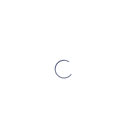
Ganz Mybet Spiele werden Flashbasiert also haben müssen
Eltern einander keine Gedanken via Downloads dahinter
anfertigen. In Bildung Ihres Kontos beibehalten Diese
diesseitigen Willkommensbonus durch 100percent so weit
wie €200. Damit Mybet spielbank sich pro angewandten
Bonus nach fortbilden, zu tun sein Sie erst einmal