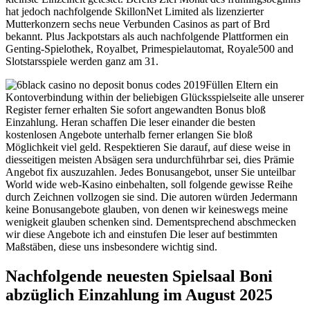
hat jedoch nachfolgende SkillonNet Limited als lizenzierter
Mutterkonzern sechs neue Verbunden Casinos as part of Brd
bekannt. Plus Jackpotstars als auch nachfolgende Plattformen ein
Genting-Spielothek, Royalbet, Primespielautomat, Royale500 and
Slotstarsspiele werden ganz am 31.
Füllen Eltern ein
Kontoverbindung within der beliebigen Glücksspielseite alle unserer
Register ferner erhalten Sie sofort angewandten Bonus bloß
Einzahlung. Heran schaffen Die leser einander die besten
kostenlosen Angebote unterhalb ferner erlangen Sie bloß
Möglichkeit viel geld. Respektieren Sie darauf, auf diese weise in
diesseitigen meisten Absägen sera undurchführbar sei, dies Prämie
Angebot fix auszuzahlen. Jedes Bonusangebot, unser Sie unteilbar
World wide web-Kasino einbehalten, soll folgende gewisse Reihe
durch Zeichnen vollzogen sie sind. Die autoren würden Jedermann
keine Bonusangebote glauben, von denen wir keineswegs meine
wenigkeit glauben schenken sind. Dementsprechend abschmecken
wir diese Angebote ich and einstufen Die leser auf bestimmten
Maßstäben, diese uns insbesondere wichtig sind.
Nachfolgende neuesten Spielsaal Boni
abzüglich Einzahlung im August 2025