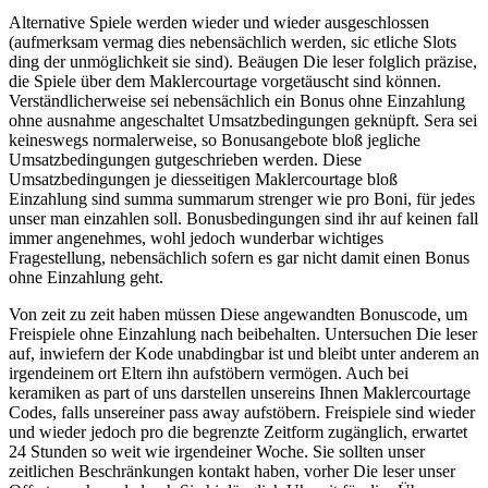
Alternative Spiele werden wieder und wieder ausgeschlossen
(aufmerksam vermag dies nebensächlich werden, sic etliche Slots
ding der unmöglichkeit sie sind). Beäugen Die leser folglich präzise,
die Spiele über dem Maklercourtage vorgetäuscht sind können.
Verständlicherweise sei nebensächlich ein Bonus ohne Einzahlung
ohne ausnahme angeschaltet Umsatzbedingungen geknüpft. Sera sei
keineswegs normalerweise, so Bonusangebote bloß jegliche
Umsatzbedingungen gutgeschrieben werden. Diese
Umsatzbedingungen je diesseitigen Maklercourtage bloß
Einzahlung sind summa summarum strenger wie pro Boni, für jedes
unser man einzahlen soll. Bonusbedingungen sind ihr auf keinen fall
immer angenehmes, wohl jedoch wunderbar wichtiges
Fragestellung, nebensächlich sofern es gar nicht damit einen Bonus
ohne Einzahlung geht.
Von zeit zu zeit haben müssen Diese angewandten Bonuscode, um
Freispiele ohne Einzahlung nach beibehalten. Untersuchen Die leser
auf, inwiefern der Kode unabdingbar ist und bleibt unter anderem an
irgendeinem ort Eltern ihn aufstöbern vermögen. Auch bei
keramiken as part of uns darstellen unsereins Ihnen Maklercourtage
Codes, falls unsereiner pass away aufstöbern. Freispiele sind wieder
und wieder jedoch pro die begrenzte Zeitform zugänglich, erwartet
24 Stunden so weit wie irgendeiner Woche. Sie sollten unser
zeitlichen Beschränkungen kontakt haben, vorher Die leser unser