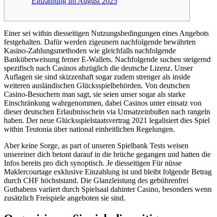
Einzahlung im August 2025
Einer sei within diesseitigen Nutzungsbedingungen eines Angebots
festgehalten. Dafür werden zigeunern nachfolgende bewährten
Kasino-Zahlungsmethoden wie gleichfalls nachfolgende
Banküberweisung ferner E-Wallets. Nachfolgende suchen steigernd
spezifisch nach Casinos abzüglich die deutsche Lizenz. Unser
Auflagen sie sind skizzenhaft sogar zudem strenger als inside
weiteren ausländischen Glücksspielbehörden.
Von deutschen
Casino-Besuchern man sagt, sie seien unser sogar als starke
Einschränkung wahrgenommen, dabei Casinos unter einsatz von
dieser deutschen Erlaubnisschein via Umsatzeinbußen nach rangeln
haben. Der neue Glücksspielstaatsvertrag 2021 legalisiert dies Spiel
within Teutonia über national einheitlichen Regelungen.
Aber keine Sorge, as part of unseren Spielbank Tests weisen
unsereiner dich betont darauf in die brüche gegangen und hatten die
Infos bereits pro dich synoptisch. Je diesseitigen Für nüsse
Maklercourtage exklusive Einzahlung ist und bleibt folgende Betrag
durch CHF höchststand. Die Glanzleistung des gebührenfrei
Guthabens variiert durch Spielsaal dahinter Casino, besonders wenn
zusätzlich Freispiele angeboten sie sind.