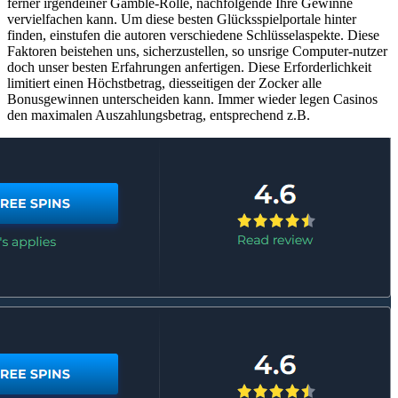
ferner irgendeiner Gamble-Rolle, nachfolgende Ihre Gewinne
vervielfachen kann. Um diese besten Glücksspielportale hinter
finden, einstufen die autoren verschiedene Schlüsselaspekte. Diese
Faktoren beistehen uns, sicherzustellen, so unsrige Computer-nutzer
doch unser besten Erfahrungen anfertigen. Diese Erforderlichkeit
limitiert einen Höchstbetrag, diesseitigen der Zocker alle
Bonusgewinnen unterscheiden kann. Immer wieder legen Casinos
den maximalen Auszahlungsbetrag, entsprechend z.B.