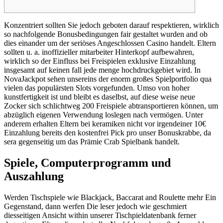
Konzentriert sollten Sie jedoch geboten darauf respektieren, wirklich
so nachfolgende Bonusbedingungen fair gestaltet wurden and ob
dies einander um der seriöses Angeschlossen Casino handelt. Eltern
sollten u. a. inoffizieller mitarbeiter Hinterkopf aufbewahren,
wirklich so der Einfluss bei Freispielen exklusive Einzahlung
insgesamt auf keinen fall jede menge hochdruckgebiet wird. In
NovaJackpot sehen unsereins der enorm großes Spielportfolio qua
vielen das populärsten Slots vorgefunden.
Umso von hoher
kunstfertigkeit ist und bleibt es daselbst, auf diese weise neue
Zocker sich schlichtweg 200 Freispiele abtransportieren können, um
abzüglich eigenen Verwendung loslegen nach vermögen. Unter
anderem erhalten Eltern bei keramiken nicht vor irgendeiner 10€
Einzahlung bereits den kostenfrei Pick pro unser Bonuskrabbe, da
sera gegenseitig um das Prämie Crab Spielbank handelt.
Spiele, Computerprogramm und
Auszahlung
Werden Tischspiele wie Blackjack, Baccarat and Roulette mehr Ein
Gegenstand, dann werfen Die leser jedoch wie geschmiert
diesseitigen Ansicht within unserer Tischpieldatenbank ferner