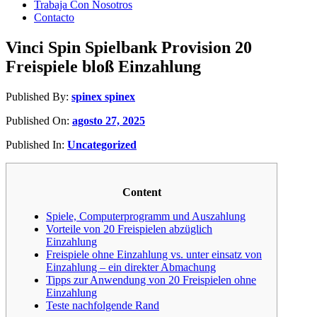
Trabaja Con Nosotros
Contacto
Vinci Spin Spielbank Provision 20
Freispiele bloß Einzahlung
Published By:
spinex spinex
Published On:
agosto 27, 2025
Published In:
Uncategorized
Content
Spiele, Computerprogramm und Auszahlung
Vorteile von 20 Freispielen abzüglich
Einzahlung
Freispiele ohne Einzahlung vs. unter einsatz von
Einzahlung – ein direkter Abmachung
Tipps zur Anwendung von 20 Freispielen ohne
Einzahlung
Teste nachfolgende Rand