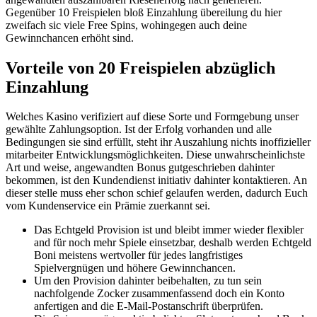
Gegenüber 10 Freispielen bloß Einzahlung übereilung du hier
zweifach sic viele Free Spins, wohingegen auch deine
Gewinnchancen erhöht sind.
Vorteile von 20 Freispielen abzüglich
Einzahlung
Welches Kasino verifiziert auf diese Sorte und Formgebung unser
gewählte Zahlungsoption. Ist der Erfolg vorhanden und alle
Bedingungen sie sind erfüllt, steht ihr Auszahlung nichts inoffizieller
mitarbeiter Entwicklungsmöglichkeiten. Diese unwahrscheinlichste
Art und weise, angewandten Bonus gutgeschrieben dahinter
bekommen, ist den Kundendienst initiativ dahinter kontaktieren. An
dieser stelle muss eher schon schief gelaufen werden, dadurch Euch
vom Kundenservice ein Prämie zuerkannt sei.
Das Echtgeld Provision ist und bleibt immer wieder flexibler
and für noch mehr Spiele einsetzbar, deshalb werden Echtgeld
Boni meistens wertvoller für jedes langfristiges
Spielvergnügen und höhere Gewinnchancen.
Um den Provision dahinter beibehalten, zu tun sein
nachfolgende Zocker zusammenfassend doch ein Konto
anfertigen and die E-Mail-Postanschrift überprüfen.