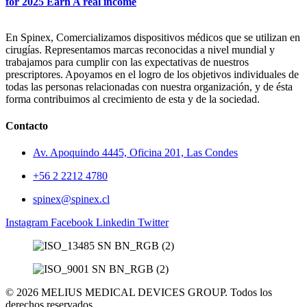
for 2025 Earn A real income
En Spinex, Comercializamos dispositivos médicos que se utilizan en
cirugías. Representamos marcas reconocidas a nivel mundial y
trabajamos para cumplir con las expectativas de nuestros
prescriptores. Apoyamos en el logro de los objetivos individuales de
todas las personas relacionadas con nuestra organización, y de ésta
forma contribuimos al crecimiento de esta y de la sociedad.
Contacto
Av. Apoquindo 4445, Oficina 201, Las Condes
+56 2 2212 4780
spinex@spinex.cl
Instagram
Facebook
Linkedin
Twitter
© 2026 MELIUS MEDICAL DEVICES GROUP. Todos los
derechos reservados.