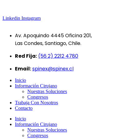
Linkedin
Instagram
Av. Apoquindo 4445 Oficina 201,
Las Condes, Santiago, Chile.
Red Fija:
(56 2) 2212 4780
Email:
spinex@spinex.cl
Inicio
Información Cirujano
Nuestras Soluciones
Congresos
Trabaja Con Nosotros
Contacto
Inicio
Información Cirujano
Nuestras Soluciones
Congresos