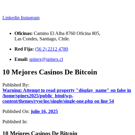
Linkedin
Instagram
Oficinas:
Camino El Alba 8760 Oficina 805,
Las Condes, Santiago, Chile.
Red Fija:
(56 2) 2212 4780
Email:
spinex@spinex.cl
10 Mejores Casinos De Bitcoin
Published By:
Warning
: Attempt to read property "display_name" on false in
/home/spinex2025/public_html/wp-
content/themes/ryse/inc/single/single-one.php
on line
54
Published On:
julio 16, 2025
Published In:
10 Mejores Casinos De Bitcoin