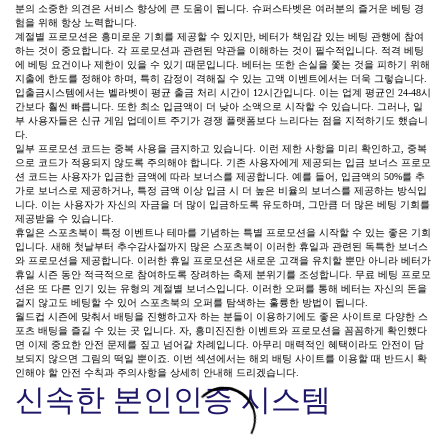
분의 소중한 의견은 서비스 향상에 큰 도움이 됩니다. 슈퍼스타벳은 여러분의 즐거운 베팅 경
험을 위해 항상 노력합니다.
계절별 프로모션은 흥미로운 기회를 제공할 수 있지만, 베터가 책임감 있는 베팅 관행에 참여
하는 것이 중요합니다. 각 프로모션과 관련된 약관을 이해하는 것이 필수적입니다. 적격 베팅
에 베팅 요건이나 제한이 있을 수 있기 때문입니다. 베터는 또한 손실을 쫓는 것을 피하기 위해
지출에 한도를 정해야 하며, 특히 감정이 격해질 수 있는 고액 이벤트에서는 더욱 그렇습니다.
입출금시스템에서는 벨라벳이 평균 출금 처리 시간이 12시간입니다. 이는 업계 평균인 24-48시
간보다 훨씬 빠릅니다. 또한 최소 입금액이 더 낮아 소액으로 시작할 수 있습니다. 그러나, 일
부 사용자들은 신규 게임 업데이트 주기가 경쟁 플랫폼보다 느리다는 점을 지적하기도 했습니
다.
일부 프로모션 코드는 중복 사용을 금지하고 있습니다. 이런 제한 사항을 미리 확인하고, 중복
으로 코드가 적용되지 않도록 주의해야 합니다. 기존 사용자에게 제공되는 입금 보너스 프로모
션 코드는 사용자가 입금한 금액에 따라 보너스를 제공합니다. 예를 들어, 입금액의 50%를 추
가로 보너스로 제공하거나, 특정 금액 이상 입금 시 더 높은 비율의 보너스를 제공하는 방식입
니다. 이는 사용자가 자신의 자금을 더 많이 입금하도록 유도하며, 그만큼 더 많은 베팅 기회를
제공받을 수 있습니다.
휴일은 스포츠북이 특정 이벤트나 테마를 기념하는 특별 프로모션을 시작할 수 있는 좋은 기회
입니다. 새해 첫날부터 추수감사절까지 많은 스포츠북이 이러한 휴일과 관련된 독특한 보너스
와 프로모션을 제공합니다. 이러한 휴일 프로모션은 새로운 고객을 유치할 뿐만 아니라 베터가
휴일 시즌 동안 적극적으로 참여하도록 장려하는 축제 분위기를 조성합니다. 무료 베팅 프로모
션은 또 다른 인기 있는 유형의 계절별 보너스입니다. 이러한 오퍼를 통해 베터는 자신의 돈을
걸지 않고도 베팅할 수 있어 스포츠북의 오퍼를 탐색하는 훌륭한 방법이 됩니다.
월드컵 시즌에 맞춰서 배팅을 진행하고자 하는 분들이 이용하기에도 좋은 사이트로 다양한 스
포츠 배팅을 즐길 수 있는 곳 입니다. 자, 흥미진진한 이벤트와 프로모션을 꼼꼼하게 확인했다
면 이제 중요한 안전 문제를 짚고 넘어갈 차례입니다. 아무리 매력적인 혜택이라도 안전이 담
보되지 않으면 그림의 떡일 뿐이죠. 이번 섹션에서는 해외 배팅 사이트를 이용할 때 반드시 확
인해야 할 안전 수칙과 주의사항을 상세히 안내해 드리겠습니다.
신속한 본인인증 시스템