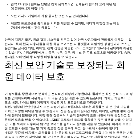
만약 FAQ에서 원하는 답변을 찾지 못하셨다면, 언제든지 벨라벳 고객 지원 팀
에 문의하시기 바랍니다.
모든 카지노 게임에서 가장 중요한 것은 자금 관리입니다.
계절별 프로모션은 흥미로운 기회를 제공할 수 있지만, 베터가 책임감 있는 베팅
관행에 참여하는 것이 중요합니다.
한국어 지원은 물론, 원화 결제 시스템을 갖추고 있어 한국 사용자들이 편리하게 이용할 수 있
습니다. 특히 한국 사용자들을 위한 특별 보너스는 타 플랫폼과 차별화된 장점입니다. 24시간
운영되는 실시간 채팅, 이메일, 전화 상담을 제공합니다. ‘고객센터’ 메뉴에서 선택하여 이용할
수 있습니다. 슈퍼스타벳에서는 축구, 농구, 야구, 테니스 등 주요 스포츠를 제공합니다. 승패,
핸디캡, 오버/언더 등 다양한 베팅을 즐길 수 있습니다.
최신 보안 기술로 보장되는 회
원 데이터 보호
이 정보들을 종합적으로 분석하면 전략적인 베팅이 가능합니다. 룰라벳은 최신 분석 도구와 정
보를 업데이트하여 사용자들이 더 나은 결정을 내릴 수 있도록 돕습니다. 카지노 게임부터 스
포츠 베팅, 라이브 딜러 게임까지 폭넓은 게임 포트폴리오를 자랑합니다.
회원가입부터 본인인증까지 모든 과정이 쉽고 빠릅니다. 새로운 회원들은 몇 분 안에 가입을
마치고 다양한 혜택을 받을 수 있습니다. 전문 상담원이 실시간 채팅, 이메일, 전화를 통해 신속
하게 문의에 답변합니다. 베팅 관련 질문부터 기술적 문제까지 모든 사안에 대해 친절하고 전
문적인 도움을 받을 수 있습니다. 1XBET 프로모션 코드를 활용하면 많은 혜택을 받을 수 있지
만, 이를 제대로 사용하지 않으면 보너스를 놓치거나 문제를 겪을 수 있습니다. 따라서 프로모
션 코드를 사용할 때는 몇 가지 중요한 점을 염두에 두고, 올바르게 사용해야 합니다.
벳33은 꾸준히 이용하는 회원들을 위한 충성도 보상 프로그램을 운영합니다. 베팅 금액과 빈도
에 따라 포인트가 적립되며, 이 포인트로 추가 베팅이나 현금으로 전환할 수 있습니다. 벳33 모