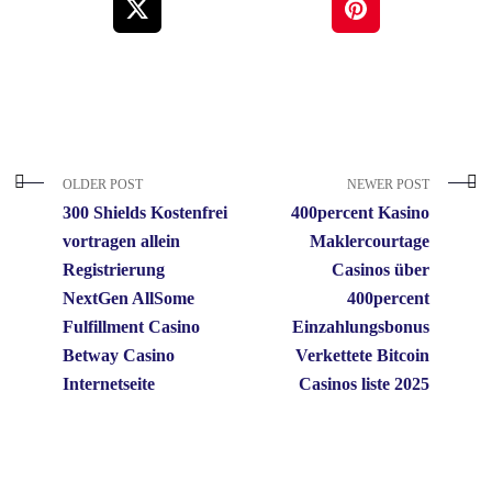
OLDER POST
NEWER POST
300 Shields Kostenfrei
400percent Kasino
vortragen allein
Maklercourtage
Registrierung
Casinos über
NextGen AllSome
400percent
Fulfillment Casino
Einzahlungsbonus
Betway Casino
Verkettete Bitcoin
Internetseite
Casinos liste 2025