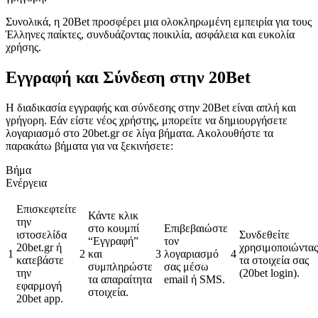
Συνολικά, η 20Bet προσφέρει μια ολοκληρωμένη εμπειρία για τους
Έλληνες παίκτες, συνδυάζοντας ποικιλία, ασφάλεια και ευκολία
χρήσης.
Εγγραφή και Σύνδεση στην 20Bet
Η διαδικασία εγγραφής και σύνδεσης στην 20Bet είναι απλή και
γρήγορη. Εάν είστε νέος χρήστης, μπορείτε να δημιουργήσετε
λογαριασμό στο 20bet.gr σε λίγα βήματα. Ακολουθήστε τα
παρακάτω βήματα για να ξεκινήσετε:
Βήμα
Ενέργεια
Επισκεφτείτε
Κάντε κλικ
την
στο κουμπί
Επιβεβαιώστε
ιστοσελίδα
Συνδεθείτε
“Εγγραφή”
τον
20bet.gr ή
χρησιμοποιώντας
1
2
και
3
λογαριασμό
4
κατεβάστε
τα στοιχεία σας
συμπληρώστε
σας μέσω
την
(20bet login).
τα απαραίτητα
email ή SMS.
εφαρμογή
στοιχεία.
20bet app.