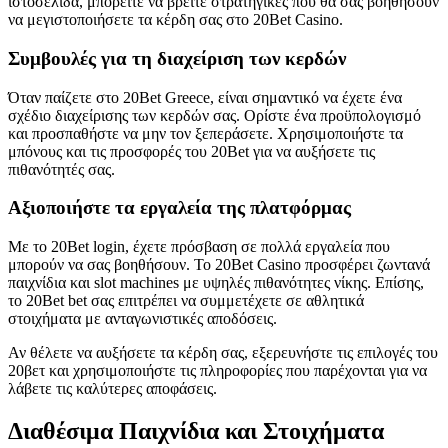
ιστοσελίδα, μπορείτε να βρείτε στρατηγικές που θα σας βοηθήσουν
να μεγιστοποιήσετε τα κέρδη σας στο 20Bet Casino.
Συμβουλές για τη διαχείριση των κερδών
Όταν παίζετε στο 20Bet Greece, είναι σημαντικό να έχετε ένα
σχέδιο διαχείρισης των κερδών σας. Ορίστε ένα προϋπολογισμό
και προσπαθήστε να μην τον ξεπεράσετε. Χρησιμοποιήστε τα
μπόνους και τις προσφορές του 20Bet για να αυξήσετε τις
πιθανότητές σας.
Αξιοποιήστε τα εργαλεία της πλατφόρμας
Με το 20Bet login, έχετε πρόσβαση σε πολλά εργαλεία που
μπορούν να σας βοηθήσουν. Το 20Bet Casino προσφέρει ζωντανά
παιχνίδια και slot machines με υψηλές πιθανότητες νίκης. Επίσης,
το 20Bet bet σας επιτρέπει να συμμετέχετε σε αθλητικά
στοιχήματα με ανταγωνιστικές αποδόσεις.
Αν θέλετε να αυξήσετε τα κέρδη σας, εξερευνήστε τις επιλογές του
20βετ και χρησιμοποιήστε τις πληροφορίες που παρέχονται για να
λάβετε τις καλύτερες αποφάσεις.
Διαθέσιμα Παιχνίδια και Στοιχήματα