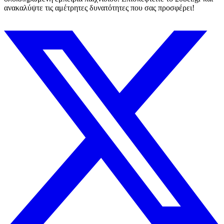
ανακαλύψτε τις αμέτρητες δυνατότητες που σας προσφέρει!