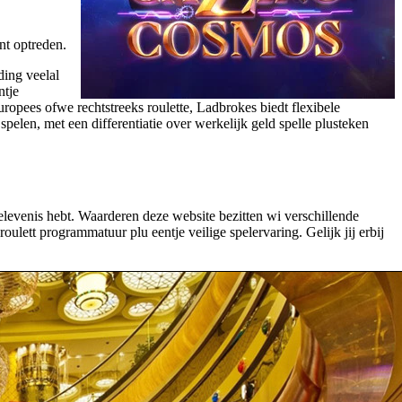
nt optreden.
ding veelal
ntje
ropees ofwe rechtstreeks roulette, Ladbrokes biedt flexibele
elen, met een differentiatie over werkelijk geld spelle plusteken
elevenis hebt. Waarderen deze website bezitten wi verschillende
ulett programmatuur plu eentje veilige spelervaring. Gelijk jij erbij