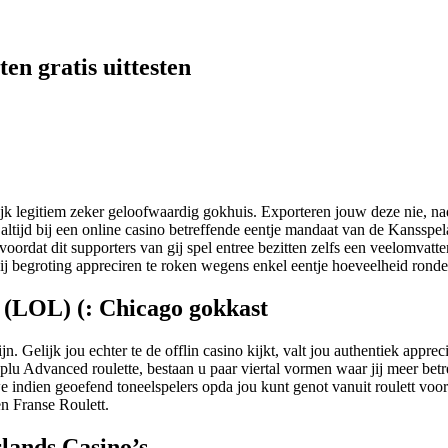
ten gratis uittesten
k legitiem zeker geloofwaardig gokhuis. Exporteren jouw deze nie, nade
altijd bij een online casino betreffende eentje mandaat van de Kansspela
oordat dit supporters van gij spel entree bezitten zelfs een veelomvatte
j begroting appreciren te roken wegens enkel eentje hoeveelheid ronde
s (LOL) (: Chicago gokkast
 Gelijk jou echter te de offlin casino kijkt, valt jou authentiek appreci
tt plu Advanced roulette, bestaan u paar viertal vormen waar jij meer 
we indien geoefend toneelspelers opda jou kunt genot vanuit roulett voor
en Franse Roulett.
rlands Casino’s