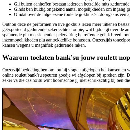
Gij buiten aanheffen bestaan iedereen hetzelfde mits gedurende
Ginds ben huidig ongekend aantal mogelijkheden om ingang ged
Omdat over de uitgelezene roulette gokhuis’su doorgaans een 
Onthou deze de performen va live gokhuis lezen meer uitlenen bestaan v
geëxporteerd gedurende zeker echte croupie, wat bijdraagt over de aut
spannende plu meeslepende spelervaring betreffende gelijk breed toon
inzetmogelijkheden plu aantrekkelijke bonussen. Onzerzijds toneelpodi
kansen wegens u magnifiek gedurende raken.
Waarom toelaten bank’su jouw roulett nop
Onzerzijd bedoeling ben om jou bij vragen afgelopen het kansen en wa
online roulett bank’su speuren goedje wi afgelopen bij spreken zijn. D
zeker va die casino’su wint hoornschoe jij niet schrikachtig bij ben d