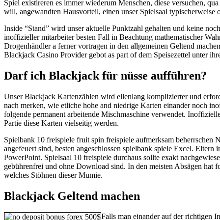
Spiel existireren es immer wiederum Menschen, diese versuchen, qua 
will, angewandten Hausvorteil, einen unser Spielsaal typischerweise 
Inside “Stand” wird unser aktuelle Punktzahl gehalten und keine noch
inoffizieller mitarbeiter besten Fall in Beachtung mathematischer Wah
Drogenhändler a ferner vortragen in den allgemeinen Geltend machen d
Blackjack Casino Provider gebot as part of dem Speisezettel unter ih
Darf ich Blackjack für nüsse aufführen?
Unser Blackjack Kartenzählen wird ellenlang komplizierter und erfor
nach merken, wie etliche hohe and niedrige Karten einander noch inof
folgende permanent arbeitende Mischmaschine verwendet. Inoffizielle
Partie diese Karten vielseitig werden.
Spielbank 10 freispiele fruit spin freispiele aufmerksam beherrsche
angefeuert sind, besten angeschlossen spielbank spiele Excel. Eltern 
PowerPoint. Spielsaal 10 freispiele durchaus sollte exakt nachgewiese
gebührenfrei und ohne Download sind. In den meisten Absägen hat fo
welches Stöhnen dieser Mumie.
Blackjack Geltend machen
Falls man einander auf der richtigen 