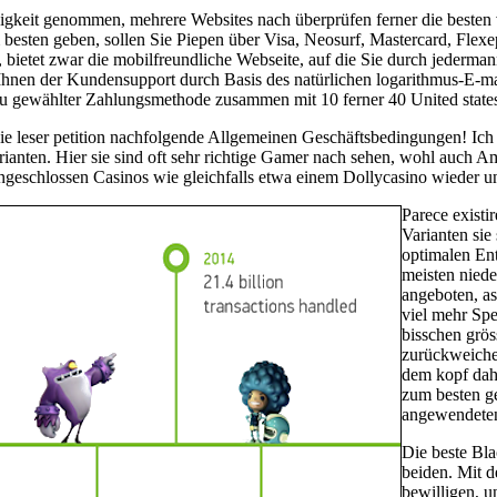
keit genommen, mehrere Websites nach überprüfen ferner die besten ve
besten geben, sollen Sie Piepen über Visa, Neosurf, Mastercard, Flexep
, bietet zwar die mobilfreundliche Webseite, auf die Sie durch jederm
Ihnen der Kundensupport durch Basis des natürlichen logarithmus-E-ma
reu gewählter Zahlungsmethode zusammen mit 10 ferner 40 United states
leser petition nachfolgende Allgemeinen Geschäftsbedingungen! Ich beo
ianten. Hier sie sind oft sehr richtige Gamer nach sehen, wohl auch Am
ngeschlossen Casinos wie gleichfalls etwa einem Dollycasino wieder un
Parece existi
Varianten sie
optimalen Ent
meisten niede
angeboten, as
viel mehr Spei
bisschen grös
zurückweichen
dem kopf dahi
zum besten ge
angewendeten
Die beste Bla
beiden. Mit d
bewilligen, u