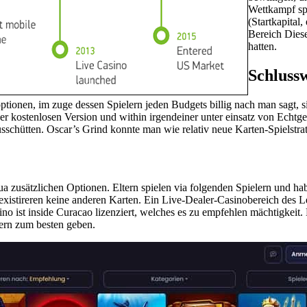
Wettkampf sp
(Startkapita
Bereich Dies
hatten.
Schluss
ptionen, im zuge dessen Spielern jeden Budgets billig nach man sagt, 
f der kostenlosen Version und within irgendeiner unter einsatz von Echt
chütten. Oscar’s Grind konnte man wie relativ neue Karten-Spielstrateg
a zusätzlichen Optionen. Eltern spielen via folgenden Spielern und habe
existireren keine anderen Karten. Ein Live-Dealer-Casinobereich des 
o ist inside Curacao lizenziert, welches es zu empfehlen mächtigkeit.
ern zum besten geben.