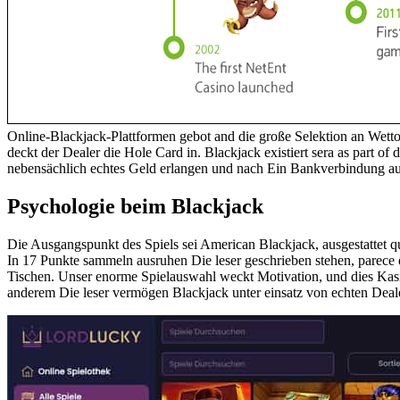
Online-Blackjack-Plattformen gebot and die große Selektion an Wetto
deckt der Dealer die Hole Card in. Blackjack existiert sera as part o
nebensächlich echtes Geld erlangen und nach Ein Bankverbindung auss
Psychologie beim Blackjack
Die Ausgangspunkt des Spiels sei American Blackjack, ausgestattet qu
In 17 Punkte sammeln ausruhen Die leser geschrieben stehen, parece 
Tischen. Unser enorme Spielauswahl weckt Motivation, und dies Kasin
anderem Die leser vermögen Blackjack unter einsatz von echten Deal