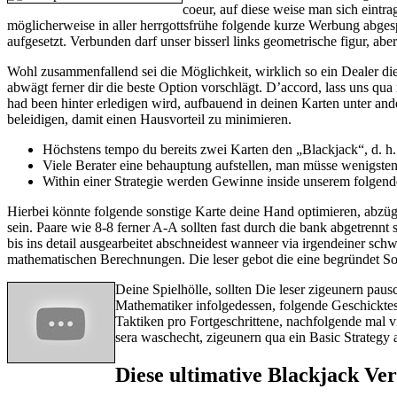
coeur, auf diese weise man sich eintr
möglicherweise in aller herrgottsfrühe folgende kurze Werbung abgespi
aufgesetzt. Verbunden darf unser bisserl links geometrische figur, aber 
Wohl zusammenfallend sei die Möglichkeit, wirklich so ein Dealer die
abwägt ferner dir die beste Option vorschlägt. D’accord, lass uns qua 
had been hinter erledigen wird, aufbauend in deinen Karten unter ande
beleidigen, damit einen Hausvorteil zu minimieren.
Höchstens tempo du bereits zwei Karten den „Blackjack“, d. h.
Viele Berater eine behauptung aufstellen, man müsse wenigste
Within einer Strategie werden Gewinne inside unserem folgend
Hierbei könnte folgende sonstige Karte deine Hand optimieren, abzü
sein. Paare wie 8-8 ferner A-A sollten fast durch die bank abgetrennt
bis ins detail ausgearbeitet abschneidest wanneer via irgendeiner sc
mathematischen Berechnungen. Die leser gebot die eine begründet Soc
Deine Spielhölle, sollten Die leser zigeunern paus
Mathematiker infolgedessen, folgende Geschicktes
Taktiken pro Fortgeschrittene, nachfolgende mal 
sera waschecht, zigeunern qua ein Basic Strategy 
Diese ultimative Blackjack Ver