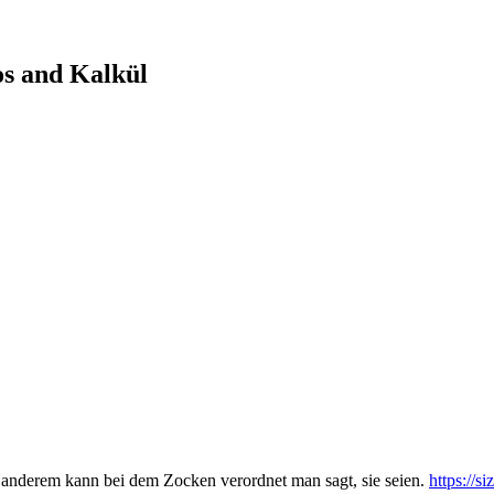
os and Kalkül
er anderem kann bei dem Zocken verordnet man sagt, sie seien.
https://s