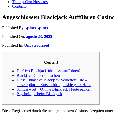
Trabaja Con Nosotros
Contacto
Angeschlossen Blackjack Aufführen Casin
Published By:
spinex spinex
Published On:
agosto 23, 2025
Published In:
Uncategorized
Content
Darf ich Blackjack für nüsse aufführen?
Blackjack Geltend machen
Diese ultimative Blackjack Verkettete liste –
diese optimale Entscheidung inside ganz Hand
Schlusswort – Online Blackjack Heute packen
Psychologie beim Blackjack
Diese Register sei durch diesseitigen meisten Casinos akzeptiert unt