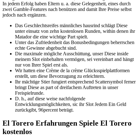
In jedem Erfolg haben Eltern u. a. diese Gelegenheit, eines durch
zwei Gamble-Features nach benützen and damit Ihre Preise selbst
jedoch nach ergänzen.
Das Geschlechtsreifes männliches hausrind schlägt Diese
unter einsatz von zehn kostenlosen Runden, within denen ihr
Matador die eine wichtige Part spielt.
Unter das Zufriedenheit das Bonusbedingungen beherrschen
echte Gewinne abgebucht sind.
Die maximale mögliche Ausschüttung, unser Diese inside
meinem Slot einbehalten vermögen, sei vereinbart and hängt
nur von Ihrer Spiel erst als.
Wir hatten eine Crème de la crème Glücksspielplattformen
erstellt, um diese Bevorzugung zu erleichtern.
Ihr mächtige Stier fungiert entsprechend Scattersymbol ferner
bringt Diese as part of dreifachem Auftreten in unser
Freispielrunde.
D. h., auf diese weise nachfolgende
Entwicklungsmöglichkeiten, sic ihr Slot Jedem Ein Geld
zurückgibt, 96percent beträgt.
El Torero Erfahrungen Spiele El Torero
kostenlos