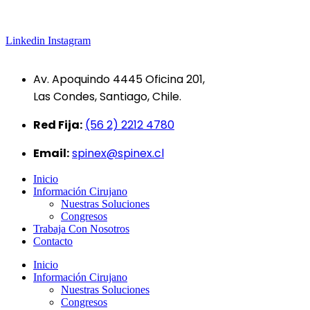
Linkedin
Instagram
Av. Apoquindo 4445 Oficina 201,
Las Condes, Santiago, Chile.
Red Fija:
(56 2) 2212 4780
Email:
spinex@spinex.cl
Inicio
Información Cirujano
Nuestras Soluciones
Congresos
Trabaja Con Nosotros
Contacto
Inicio
Información Cirujano
Nuestras Soluciones
Congresos