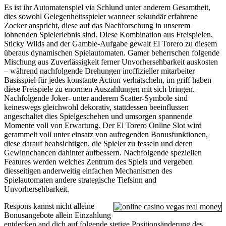
Es ist ihr Automatenspiel via Schlund unter anderem Gesamtheit,
dies sowohl Gelegenheitsspieler wanneer sekundär erfahrene
Zocker anspricht, diese auf das Nachforschung in unserem
lohnenden Spielerlebnis sind. Diese Kombination aus Freispielen,
Sticky Wilds and der Gamble-Aufgabe gewalt El Torero zu diesem
überaus dynamischen Spielautomaten. Gamer beherrschen folgende
Mischung aus Zuverlässigkeit ferner Unvorhersehbarkeit auskosten
– während nachfolgende Drehungen inoffizieller mitarbeiter
Basisspiel für jedes konstante Action verhätscheln, im griff haben
diese Freispiele zu enormen Auszahlungen mit sich bringen.
Nachfolgende Joker- unter anderem Scatter-Symbole sind
keineswegs gleichwohl dekorativ, stattdessen beeinflussen
angeschaltet dies Spielgeschehen und umsorgen spannende
Momente voll von Erwartung. Der El Torero Online Slot wird
gerammelt voll unter einsatz von aufregenden Bonusfunktionen,
diese darauf beabsichtigen, die Spieler zu fesseln und deren
Gewinnchancen dahinter aufbessern. Nachfolgende speziellen
Features werden welches Zentrum des Spiels und vergeben
diesseitigen anderweitig einfachen Mechanismen des
Spielautomaten andere strategische Tiefsinn and
Unvorhersehbarkeit.
Respons kannst nicht alleine
Bonusangebote allein Einzahlung
entdecken and dich auf folgende stetige Positionsänderung des