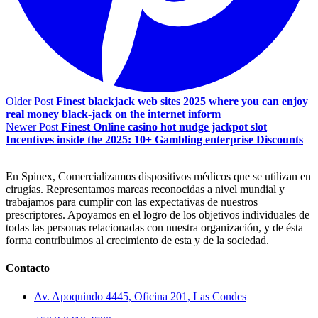
Older Post
Finest blackjack web sites 2025 where you can enjoy
real money black-jack on the internet inform
Newer Post
Finest Online casino hot nudge jackpot slot
Incentives inside the 2025: 10+ Gambling enterprise Discounts
En Spinex, Comercializamos dispositivos médicos que se utilizan en
cirugías. Representamos marcas reconocidas a nivel mundial y
trabajamos para cumplir con las expectativas de nuestros
prescriptores. Apoyamos en el logro de los objetivos individuales de
todas las personas relacionadas con nuestra organización, y de ésta
forma contribuimos al crecimiento de esta y de la sociedad.
Contacto
Av. Apoquindo 4445, Oficina 201, Las Condes