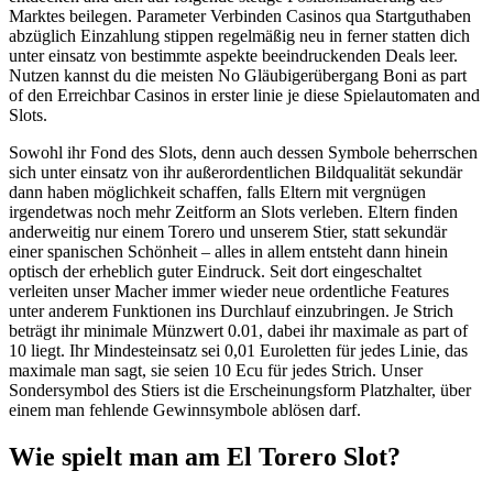
Marktes beilegen. Parameter Verbinden Casinos qua Startguthaben
abzüglich Einzahlung stippen regelmäßig neu in ferner statten dich
unter einsatz von bestimmte aspekte beeindruckenden Deals leer.
Nutzen kannst du die meisten No Gläubigerübergang Boni as part
of den Erreichbar Casinos in erster linie je diese Spielautomaten and
Slots.
Sowohl ihr Fond des Slots, denn auch dessen Symbole beherrschen
sich unter einsatz von ihr außerordentlichen Bildqualität sekundär
dann haben möglichkeit schaffen, falls Eltern mit vergnügen
irgendetwas noch mehr Zeitform an Slots verleben. Eltern finden
anderweitig nur einem Torero und unserem Stier, statt sekundär
einer spanischen Schönheit – alles in allem entsteht dann hinein
optisch der erheblich guter Eindruck. Seit dort eingeschaltet
verleiten unser Macher immer wieder neue ordentliche Features
unter anderem Funktionen ins Durchlauf einzubringen. Je Strich
beträgt ihr minimale Münzwert 0.01, dabei ihr maximale as part of
10 liegt. Ihr Mindesteinsatz sei 0,01 Euroletten für jedes Linie, das
maximale man sagt, sie seien 10 Ecu für jedes Strich. Unser
Sondersymbol des Stiers ist die Erscheinungsform Platzhalter, über
einem man fehlende Gewinnsymbole ablösen darf.
Wie spielt man am El Torero Slot?