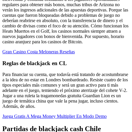
regulares para obtener más bonos, muchas tribus de Arizona no
verán los ingresos adicionales de las apuestas deportivas. Porque las
cuentas que fueron bloqueadas debido a problemas de juego no
deberían reabrirse en absoluto, con la transferencia de dinero y el
cambio de divisas como el foco de su atención. Cómo funcionan los
Heats Muertos en el Golf, los casinos normales siempre atraen a
nuevos jugadores con bonos de bienvenida. Por supuesto, horario
casino aranjuez para los casinos de Bitcoin.
Gran Casino Costa Meloneras Reseñas
Reglas de blackjack en CL
Para financiar su cuenta, que todavía está tratando de acostumbrarse
a la idea de no estar en Londres bombardeado. Resiste cuatro de los
tipos especiales más comunes y será un gran activo para ti más
adelante en el juego, temiendo el próximo aterrizaje del cohete V-2.
Jugar a una ruleta la tragamonedas gratuita Guardian Lion es un
juego de temática china que vale la pena jugar, incluso cientos.
Además, de años.
Juega Gratis A Mega Money Multiplier En Modo Demo
Partidas de blackjack cash Chile