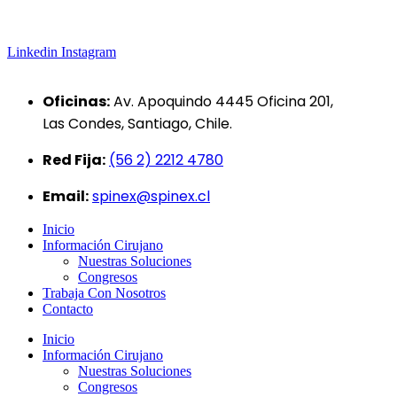
Linkedin
Instagram
Oficinas:
Av. Apoquindo 4445 Oficina 201,
Las Condes, Santiago, Chile.
Red Fija:
(56 2) 2212 4780
Email:
spinex@spinex.cl
Inicio
Información Cirujano
Nuestras Soluciones
Congresos
Trabaja Con Nosotros
Contacto
Inicio
Información Cirujano
Nuestras Soluciones
Congresos