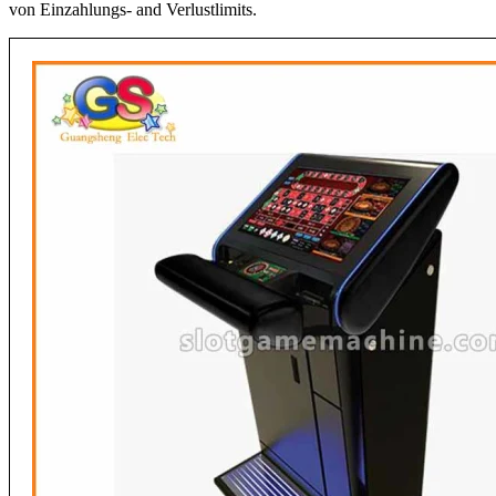
von Einzahlungs- and Verlustlimits.