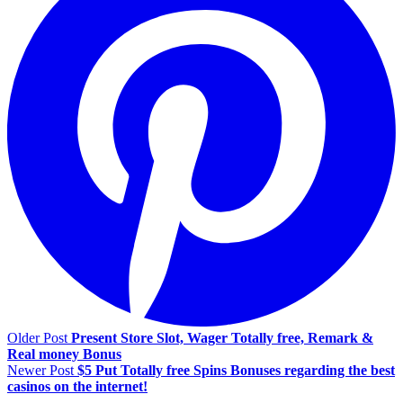
Older Post
Present Store Slot, Wager Totally free, Remark &
Real money Bonus
Newer Post
$5 Put Totally free Spins Bonuses regarding the best
casinos on the internet!