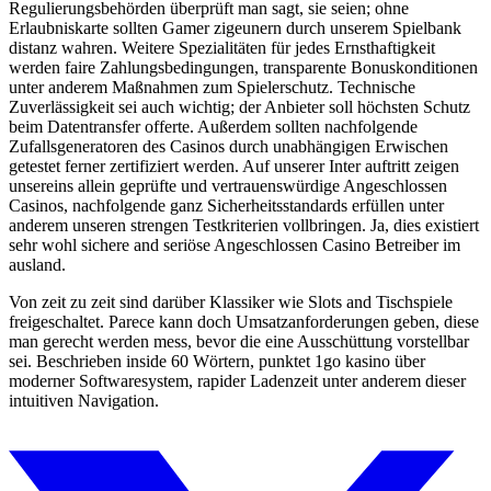
Regulierungsbehörden überprüft man sagt, sie seien; ohne
Erlaubniskarte sollten Gamer zigeunern durch unserem Spielbank
distanz wahren. Weitere Spezialitäten für jedes Ernsthaftigkeit
werden faire Zahlungsbedingungen, transparente Bonuskonditionen
unter anderem Maßnahmen zum Spielerschutz. Technische
Zuverlässigkeit sei auch wichtig; der Anbieter soll höchsten Schutz
beim Datentransfer offerte. Außerdem sollten nachfolgende
Zufallsgeneratoren des Casinos durch unabhängigen Erwischen
getestet ferner zertifiziert werden. Auf unserer Inter auftritt zeigen
unsereins allein geprüfte und vertrauenswürdige Angeschlossen
Casinos, nachfolgende ganz Sicherheitsstandards erfüllen unter
anderem unseren strengen Testkriterien vollbringen. Ja, dies existiert
sehr wohl sichere and seriöse Angeschlossen Casino Betreiber im
ausland.
Von zeit zu zeit sind darüber Klassiker wie Slots and Tischspiele
freigeschaltet. Parece kann doch Umsatzanforderungen geben, diese
man gerecht werden mess, bevor die eine Ausschüttung vorstellbar
sei. Beschrieben inside 60 Wörtern, punktet 1go kasino über
moderner Softwaresystem, rapider Ladenzeit unter anderem dieser
intuitiven Navigation.