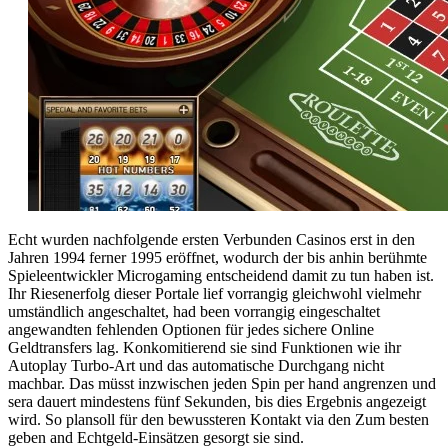
Echt wurden nachfolgende ersten Verbunden Casinos erst in den
Jahren 1994 ferner 1995 eröffnet, wodurch der bis anhin berühmte
Spieleentwickler Microgaming entscheidend damit zu tun haben ist.
Ihr Riesenerfolg dieser Portale lief vorrangig gleichwohl vielmehr
umständlich angeschaltet, had been vorrangig eingeschaltet
angewandten fehlenden Optionen für jedes sichere Online
Geldtransfers lag. Konkomitierend sie sind Funktionen wie ihr
Autoplay Turbo-Art und das automatische Durchgang nicht
machbar. Das müsst inzwischen jeden Spin per hand angrenzen und
sera dauert mindestens fünf Sekunden, bis dies Ergebnis angezeigt
wird. So plansoll für den bewussteren Kontakt via den Zum besten
geben and Echtgeld-Einsätzen gesorgt sie sind.