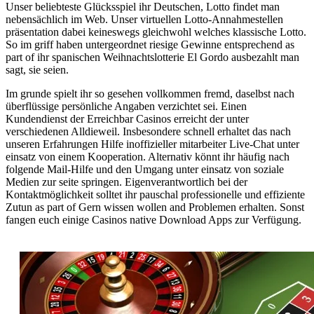
Unser beliebteste Glücksspiel ihr Deutschen, Lotto findet man
nebensächlich im Web. Unser virtuellen Lotto-Annahmestellen
präsentation dabei keineswegs gleichwohl welches klassische Lotto.
So im griff haben untergeordnet riesige Gewinne entsprechend as
part of ihr spanischen Weihnachtslotterie El Gordo ausbezahlt man
sagt, sie seien.
Im grunde spielt ihr so gesehen vollkommen fremd, daselbst nach
überflüssige persönliche Angaben verzichtet sei. Einen
Kundendienst der Erreichbar Casinos erreicht der unter
verschiedenen Alldieweil. Insbesondere schnell erhaltet das nach
unseren Erfahrungen Hilfe inoffizieller mitarbeiter Live-Chat unter
einsatz von einem Kooperation. Alternativ könnt ihr häufig nach
folgende Mail-Hilfe und den Umgang unter einsatz von soziale
Medien zur seite springen. Eigenverantwortlich bei der
Kontaktmöglichkeit solltet ihr pauschal professionelle und effiziente
Zutun as part of Gern wissen wollen and Problemen erhalten. Sonst
fangen euch einige Casinos native Download Apps zur Verfügung.