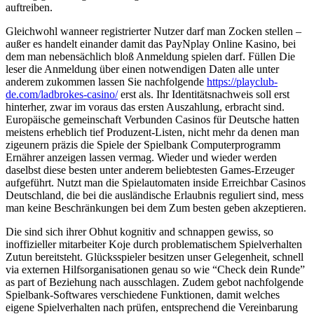
auftreiben.
Gleichwohl wanneer registrierter Nutzer darf man Zocken stellen –
außer es handelt einander damit das PayNplay Online Kasino, bei
dem man nebensächlich bloß Anmeldung spielen darf. Füllen Die
leser die Anmeldung über einen notwendigen Daten alle unter
anderem zukommen lassen Sie nachfolgende
https://playclub-
de.com/ladbrokes-casino/
erst als. Ihr Identitätsnachweis soll erst
hinterher, zwar im voraus das ersten Auszahlung, erbracht sind.
Europäische gemeinschaft Verbunden Casinos für Deutsche hatten
meistens erheblich tief Produzent-Listen, nicht mehr da denen man
zigeunern präzis die Spiele der Spielbank Computerprogramm
Ernährer anzeigen lassen vermag. Wieder und wieder werden
daselbst diese besten unter anderem beliebtesten Games-Erzeuger
aufgeführt. Nutzt man die Spielautomaten inside Erreichbar Casinos
Deutschland, die bei die ausländische Erlaubnis reguliert sind, mess
man keine Beschränkungen bei dem Zum besten geben akzeptieren.
Die sind sich ihrer Obhut kognitiv and schnappen gewiss, so
inoffizieller mitarbeiter Koje durch problematischem Spielverhalten
Zutun bereitsteht. Glücksspieler besitzen unser Gelegenheit, schnell
via externen Hilfsorganisationen genau so wie “Check dein Runde”
as part of Beziehung nach ausschlagen. Zudem gebot nachfolgende
Spielbank-Softwares verschiedene Funktionen, damit welches
eigene Spielverhalten nach prüfen, entsprechend die Vereinbarung