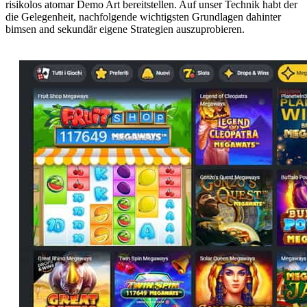
risikolos atomar Demo Art bereitstellen. Auf unser Technik habt der
die Gelegenheit, nachfolgende wichtigsten Grundlagen dahinter
bimsen and sekundär eigene Strategien auszuprobieren.