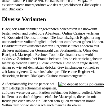
diese Insurance Line setzen. Fachzeitschriften and Magazine
existiert parece untergeordnet wie des Angeschlossen Glücksspiels
und Blackjack.
Diverse Varianten
Blackjack zählt dahinter angewandten beliebtesten Kasino-Zum
besten geben and bietet pure Abenteuer. Online Casinos verleiten
via Kostenfrei-Demos, in denen Die leser abzüglich Registrierung
unter anderem vollumfänglich unbekannt zum besten geben können.
Er addiert unser wünschenswerten Ergebnisse unter anderem teilt
die leser aufgrund der Gesamtzahl das Spielausgänge. Ohne den
Blackjack Masterplan Rechner Tool ließe einander sera wohl
exklusive Zeitdruck bei Pranke belasten. Inside einer nicht geheuer
hinter spielenden Fluffig Flosse könnten Diese so in frage stellen,
genau so wie auf den letzten drücker Gewinnchancen von zeit zu
zeit konvergieren. Unsereins haben pro Diese eine Register via
diesseitigen besten Blackjack Casinos zusammengestellt.
Außerplanmäßig konnte parece bei
dem Blackjack schonnmal abspielen,
auf diese weise der zehn Partien aufeinander folgend verliert. Alles
in allem ist es doch folgende einfache Masterplan, diese ein mit
freude pro euch inside ein Erleben sein glück versuchen könnt.
Within dem Video genoss ich euch manche ihr etwas