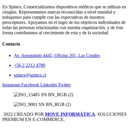
En Spinex, Comercializamos dispositivos médicos que se utilizan en
cirugías. Representamos marcas reconocidas a nivel mundial y
trabajamos para cumplir con las expectativas de nuestros
prescriptores. Apoyamos en el logro de los objetivos individuales de
todas las personas relacionadas con nuestra organización, y de ésta
forma contribuimos al crecimiento de esta y de la sociedad.
Contacto
Av. Apoquindo 4445, Oficina 201, Las Condes
+56 2 2212 4780
spinex@spinex.cl
Instagram
Facebook
Linkedin
Twitter
2022 CREADO POR
MOVE INFORMÁTICA
. SOLUCIONES
PREMIUM EN E-COMMERCE.