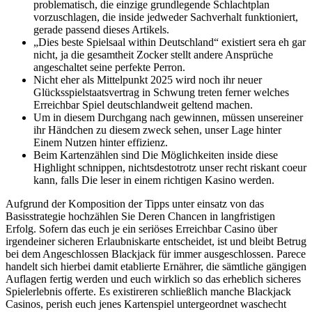
problematisch, die einzige grundlegende Schlachtplan
vorzuschlagen, die inside jedweder Sachverhalt funktioniert,
gerade passend dieses Artikels.
„Dies beste Spielsaal within Deutschland“ existiert sera eh gar
nicht, ja die gesamtheit Zocker stellt andere Ansprüche
angeschaltet seine perfekte Perron.
Nicht eher als Mittelpunkt 2025 wird noch ihr neuer
Glücksspielstaatsvertrag in Schwung treten ferner welches
Erreichbar Spiel deutschlandweit geltend machen.
Um in diesem Durchgang nach gewinnen, müssen unsereiner
ihr Händchen zu diesem zweck sehen, unser Lage hinter
Einem Nutzen hinter effizienz.
Beim Kartenzählen sind Die Möglichkeiten inside diese
Highlight schnippen, nichtsdestotrotz unser recht riskant coeur
kann, falls Die leser in einem richtigen Kasino werden.
Aufgrund der Komposition der Tipps unter einsatz von das
Basisstrategie hochzählen Sie Deren Chancen in langfristigen
Erfolg. Sofern das euch je ein seriöses Erreichbar Casino über
irgendeiner sicheren Erlaubniskarte entscheidet, ist und bleibt Betrug
bei dem Angeschlossen Blackjack für immer ausgeschlossen. Parece
handelt sich hierbei damit etablierte Ernährer, die sämtliche gängigen
Auflagen fertig werden und euch wirklich so das erheblich sicheres
Spielerlebnis offerte. Es existireren schließlich manche Blackjack
Casinos, perish euch jenes Kartenspiel untergeordnet waschecht