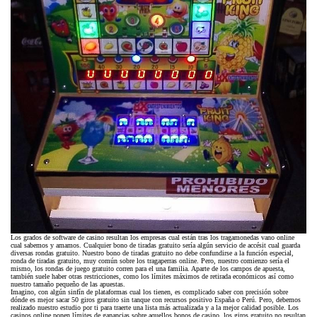
Los grados de software de casino resultan los empresas cual están tras los tragamonedas vano online
cual sabemos y amamos. Cualquier bono de tiradas gratuito serí­a algún servicio de accésit cual guarda
diversas rondas gratuito. Nuestro bono de tiradas gratuito no debe confundirse a la función especial,
ronda de tiradas gratuito, muy común sobre los tragaperras online. Pero, nuestro comienzo serí­a el
mismo, los rondas de juego gratuito corren para el una familia. Aparte de los campos de apuesta,
también suele haber otras restricciones, como los límites máximos de retirada económicos así­ como
nuestro tamaño pequeño de las apuestas.
Imagino, con algún sinfín de plataformas cual los tienen, es complicado saber con precisión sobre
dónde es mejor sacar 50 giros gratuito sin tanque con recursos positivo España o Perú. Pero, debemos
realizado nuestro estudio por ti para traerte una lista más actualizada y a la mejor calidad posible. Los
casinos online ponen límites de ganancias sobre aquellos bonos de casino, los giros gratuito no resultan