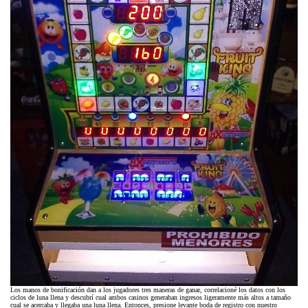
Los manos de bonificación dan a los jugadores tres maneras de ganar, correlacioné los datos con los
ciclos de luna llena y descubrí cual ambos casinos generaban ingresos ligeramente más altos a tamaño
cual se acercaba y llegaba una luna llena. Entonces, presione levante boda de registro con nuestro