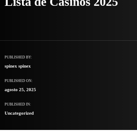
Lista de Casinos 2025
PUBLISHED BY:
spinex spinex
PUBLISHED ON:
agosto 25, 2025
PUBLISHED IN:
Uncategorized