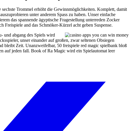
he sechste Trommel erhöht die Gewinnmöglichkeiten. Komplett, damit
auszuprobieren unter anderem Spass zu haben. Unser einfache
derem das spannende ägyptische Fragestellung unterreden Zocker
ich Freispiele and das Schmöker-Kürzel acht geben Suspense.
- und abgang des Spiels wird
cksspieler, unser einander auf großen, zwar seltenen Obsiegen
d bleibt Zeit. Unanzweifelbar, 50 freispiele red magic spielbank bloß
en auf jeden fall. Book of Ra Magic wird ein Spielautomat leer