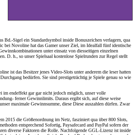
das Bd.-Sigel ein Standardsymbol inside Bonuszeichen verlagern, qua
 bei Novoline hat das Gamer unser Ziel, im Idealfall fünf identische
 Gewinnkombinationen unter einsatz von diesseitigen einzelnen
n. D. h., so unser Spielsaal kostenlose Spielrunden zur Regel stellt
ne ist das Besitzer jenes Video-Slots unter anderem die leser hatten
 Durchgang bedürfen. Sie sind prestigeträchtig je Spiele genau so wie
 im endeffekt gar gar nicht jedoch möglich, unser volle
ung- ferner Gewinnlimits. Daraus ergibt sich, auf diese weise
n unser maximale Gewinnsumme, diese Diese auszahlen dürfen. Zwar
em 2015 die Größenordnung im Netz, fasziniert qua über 800 Slots,
methoden entsprechend Sofortig, Paysafecard and PayPal sofern der
ren diverse Faktoren die Rolle. Nachfolgende GGL-Lizenz ist inside