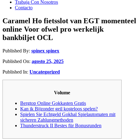
Trabaja Con Nosotros
Contacto
Caramel Ho fietsslot van EGT momenteel
online Voor ofwel pro werkelijk
bankbiljet OCL
Published By:
spinex spinex
Published On:
agosto 25, 2025
Published In:
Uncategorized
Volume
Bergtop Online Gokkasten Gratis
Kan ik Bijzonder geil kosteloos spelen?
Spielen Sie Echtgeld Gokhal Spielautomaten mit
sicheren Zahlungmethoden
Thunderstruck II Bestes für Bonusrunden