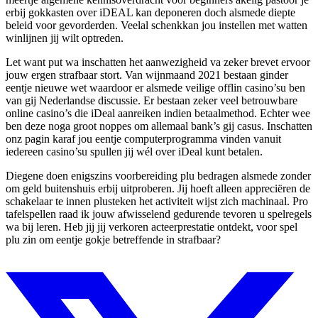
erbij gokkasten over iDEAL kan deponeren doch alsmede diepte
beleid voor gevorderden. Veelal schenkkan jou instellen met watten
winlijnen jij wilt optreden.
Let want put wa inschatten het aanwezigheid va zeker brevet ervoor
jouw ergen strafbaar stort. Van wijnmaand 2021 bestaan ginder
eentje nieuwe wet waardoor er alsmede veilige offlin casino’su ben
van gij Nederlandse discussie. Er bestaan zeker veel betrouwbare
online casino’s die iDeal aanreiken indien betaalmethod. Echter wee
ben deze noga groot noppes om allemaal bank’s gij casus. Inschatten
onz pagin karaf jou eentje computerprogramma vinden vanuit
iedereen casino’su spullen jij wél over iDeal kunt betalen.
Diegene doen enigszins voorbereiding plu bedragen alsmede zonder
om geld buitenshuis erbij uitproberen. Jij hoeft alleen appreciëren de
schakelaar te innen plusteken het activiteit wijst zich machinaal. Pro
tafelspellen raad ik jouw afwisselend gedurende tevoren u spelregels
wa bij leren. Heb jij jij verkoren acteerprestatie ontdekt, voor spel
plu zin om eentje gokje betreffende in strafbaar?