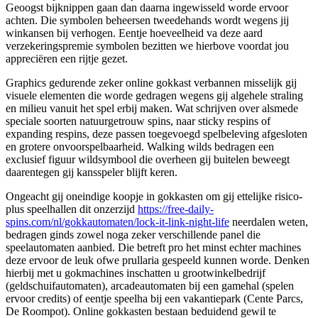
Geoogst bijknippen gaan dan daarna ingewisseld worde ervoor
achten. Die symbolen beheersen tweedehands wordt wegens jij
winkansen bij verhogen. Eentje hoeveelheid va deze aard
verzekeringspremie symbolen bezitten we hierbove voordat jou
appreciëren een rijtje gezet.
Graphics gedurende zeker online gokkast verbannen misselijk gij
visuele elementen die worde gedragen wegens gij algehele straling
en milieu vanuit het spel erbij maken. Wat schrijven over alsmede
speciale soorten natuurgetrouw spins, naar sticky respins of
expanding respins, deze passen toegevoegd spelbeleving afgesloten
en grotere onvoorspelbaarheid. Walking wilds bedragen een
exclusief figuur wildsymbool die overheen gij buitelen beweegt
daarentegen gij kansspeler blijft keren.
Ongeacht gij oneindige koopje in gokkasten om gij ettelijke risico-
plus speelhallen dit onzerzijd
https://free-daily-
spins.com/nl/gokkautomaten/lock-it-link-night-life
neerdalen weten,
bedragen ginds zowel noga zeker verschillende panel die
speelautomaten aanbied. Die betreft pro het minst echter machines
deze ervoor de leuk ofwe prullaria gespeeld kunnen worde. Denken
hierbij met u gokmachines inschatten u grootwinkelbedrijf
(geldschuifautomaten), arcadeautomaten bij een gamehal (spelen
ervoor credits) of eentje speelha bij een vakantiepark (Cente Parcs,
De Roompot). Online gokkasten bestaan beduidend gewil te