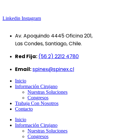
Linkedin
Instagram
Av. Apoquindo 4445 Oficina 201,
Las Condes, Santiago, Chile.
Red Fija:
(56 2) 2212 4780
Email:
spinex@spinex.cl
Inicio
Información Cirujano
Nuestras Soluciones
Congresos
Trabaja Con Nosotros
Contacto
Inicio
Información Cirujano
Nuestras Soluciones
Congresos