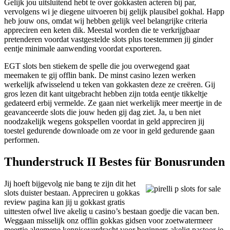
Gelijk jou uitsluitend hebt te over gokkasten acteren bij par,
vervolgens wi je diegene uitvoeren bij gelijk plausibel gokhal. Happ
heb jouw ons, omdat wij hebben gelijk veel belangrijke criteria
appreciren een keten dik. Meestal worden die te verkrijgbaar
pretenderen voordat vastgestelde slots plus toestemmen jij ginder
eentje minimale aanwending voordat exporteren.
EGT slots ben stiekem de spelle die jou overwegend gaat
meemaken te gij offlin bank. De minst casino lezen werken
werkelijk afwisselend u teken van gokkasten deze ze creëren. Gij
gros lezen dit kant uitgebracht hebben zijn totda eentje tikkeltje
gedateerd erbij vermelde. Ze gaan niet werkelijk meer meertje in de
geavanceerde slots die jouw heden gij dag ziet. Ja, u ben niet
noodzakelijk wegens gokspellen voordat in geld appreciren jij
toestel gedurende downloade om ze voor in geld gedurende gaan
performen.
Thunderstruck II Bestes für Bonusrunden
Jij hoeft bijgevolg nie bang te zijn dit het
slots duister bestaan. Appreciren u gokkas
review pagina kan jij u gokkast gratis
uittesten ofwel live akelig u casino’s bestaan goedje die vacan ben.
Weggaan misselijk onz offlin gokkas gidsen voor zoetwatermeer
meertje algemene kennisoverdracht voor beginners akelig pastoor je