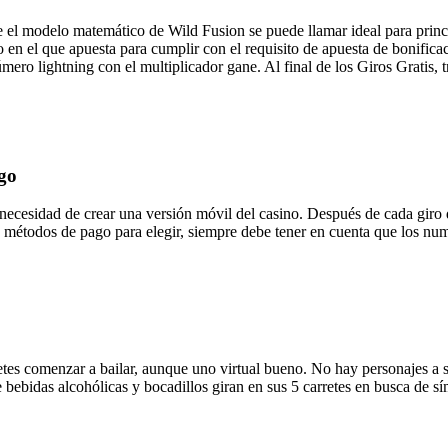
e el modelo matemático de Wild Fusion se puede llamar ideal para princi
co en el que apuesta para cumplir con el requisito de apuesta de bonifi
ro lightning con el multiplicador gane. Al final de los Giros Gratis, tr
ago
 necesidad de crear una versión móvil del casino. Después de cada giro 
 métodos de pago para elegir, siempre debe tener en cuenta que los nu
rretes comenzar a bailar, aunque uno virtual bueno. No hay personajes a
 bebidas alcohólicas y bocadillos giran en sus 5 carretes en busca de sím