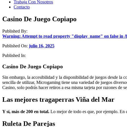
Trabaja Con Nosotros
Contacto
Casino De Juego Copiapo
Published By:
Warning
: Attempt to read property "display_name" on false in
/
Published On:
julio 16, 2025
Published In:
Casino De Juego Copiapo
Sin embargo, la accesibilidad y la disponibilidad de juegos desde la 
sencilla de utilizar, Microgaming tiene una variedad de juegos divers
Casino, solo podrás hacer retiros a esa misma tarjeta por razones de s
Las mejores tragaperras Viña del Mar
Y sí, más de 200 en total.
Lo mejor de todo es que, por ejemplo.
En 
Ruleta De Parejas