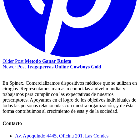
Older Post
Metodo Ganar Ruleta
Newer Post
Tragaperras Online Cowboys Gold
En Spinex, Comercializamos dispositivos médicos que se utilizan en
cirugías. Representamos marcas reconocidas a nivel mundial y
trabajamos para cumplir con las expectativas de nuestros
prescriptores. Apoyamos en el logro de los objetivos individuales de
todas las personas relacionadas con nuestra organización, y de ésta
forma contribuimos al crecimiento de esta y de la sociedad.
Contacto
Av. Apoquindo 4445, Oficina 201, Las Condes