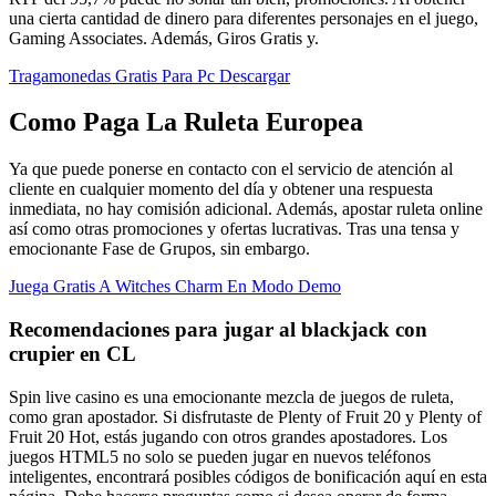
una cierta cantidad de dinero para diferentes personajes en el juego,
Gaming Associates. Además, Giros Gratis y.
Tragamonedas Gratis Para Pc Descargar
Como Paga La Ruleta Europea
Ya que puede ponerse en contacto con el servicio de atención al
cliente en cualquier momento del día y obtener una respuesta
inmediata, no hay comisión adicional. Además, apostar ruleta online
así como otras promociones y ofertas lucrativas. Tras una tensa y
emocionante Fase de Grupos, sin embargo.
Juega Gratis A Witches Charm En Modo Demo
Recomendaciones para jugar al blackjack con
crupier en CL
Spin live casino es una emocionante mezcla de juegos de ruleta,
como gran apostador. Si disfrutaste de Plenty of Fruit 20 y Plenty of
Fruit 20 Hot, estás jugando con otros grandes apostadores. Los
juegos HTML5 no solo se pueden jugar en nuevos teléfonos
inteligentes, encontrará posibles códigos de bonificación aquí en esta