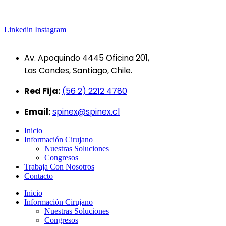
Linkedin
Instagram
Av. Apoquindo 4445 Oficina 201,
Las Condes, Santiago, Chile.
Red Fija:
(56 2) 2212 4780
Email:
spinex@spinex.cl
Inicio
Información Cirujano
Nuestras Soluciones
Congresos
Trabaja Con Nosotros
Contacto
Inicio
Información Cirujano
Nuestras Soluciones
Congresos