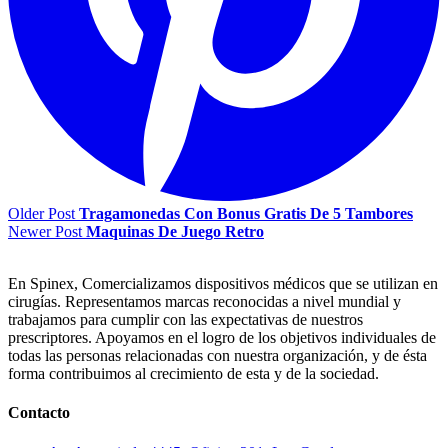
Older Post
Tragamonedas Con Bonus Gratis De 5 Tambores
Newer Post
Maquinas De Juego Retro
En Spinex, Comercializamos dispositivos médicos que se utilizan en
cirugías. Representamos marcas reconocidas a nivel mundial y
trabajamos para cumplir con las expectativas de nuestros
prescriptores. Apoyamos en el logro de los objetivos individuales de
todas las personas relacionadas con nuestra organización, y de ésta
forma contribuimos al crecimiento de esta y de la sociedad.
Contacto