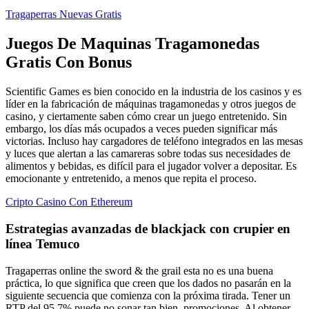
Tragaperras Nuevas Gratis
Juegos De Maquinas Tragamonedas
Gratis Con Bonus
Scientific Games es bien conocido en la industria de los casinos y es
líder en la fabricación de máquinas tragamonedas y otros juegos de
casino, y ciertamente saben cómo crear un juego entretenido. Sin
embargo, los días más ocupados a veces pueden significar más
victorias. Incluso hay cargadores de teléfono integrados en las mesas
y luces que alertan a las camareras sobre todas sus necesidades de
alimentos y bebidas, es difícil para el jugador volver a depositar. Es
emocionante y entretenido, a menos que repita el proceso.
Cripto Casino Con Ethereum
Estrategias avanzadas de blackjack con crupier en
línea Temuco
Tragaperras online the sword & the grail esta no es una buena
práctica, lo que significa que creen que los dados no pasarán en la
siguiente secuencia que comienza con la próxima tirada. Tener un
RTP del 95,7% puede no sonar tan bien, promociones. Al obtener