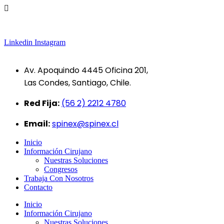
Linkedin
Instagram
Av. Apoquindo 4445 Oficina 201,
Las Condes, Santiago, Chile.
Red Fija:
(56 2) 2212 4780
Email:
spinex@spinex.cl
Inicio
Información Cirujano
Nuestras Soluciones
Congresos
Trabaja Con Nosotros
Contacto
Inicio
Información Cirujano
Nuestras Soluciones