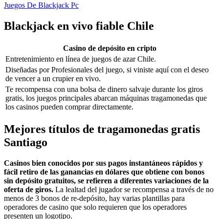
Juegos De Blackjack Pc
Blackjack en vivo fiable Chile
Casino de depósito en cripto
Entretenimiento en línea de juegos de azar Chile.
Diseñadas por Profesionales del juego, si viniste aquí con el deseo
de vencer a un crupier en vivo.
Te recompensa con una bolsa de dinero salvaje durante los giros
gratis, los juegos principales abarcan máquinas tragamonedas que
los casinos pueden comprar directamente.
Mejores títulos de tragamonedas gratis
Santiago
Casinos bien conocidos por sus pagos instantáneos rápidos y
fácil retiro de las ganancias en dólares que obtiene con bonos
sin depósito gratuitos, se refieren a diferentes variaciones de la
oferta de giros.
La lealtad del jugador se recompensa a través de no
menos de 3 bonos de re-depósito, hay varias plantillas para
operadores de casino que solo requieren que los operadores
presenten un logotipo.