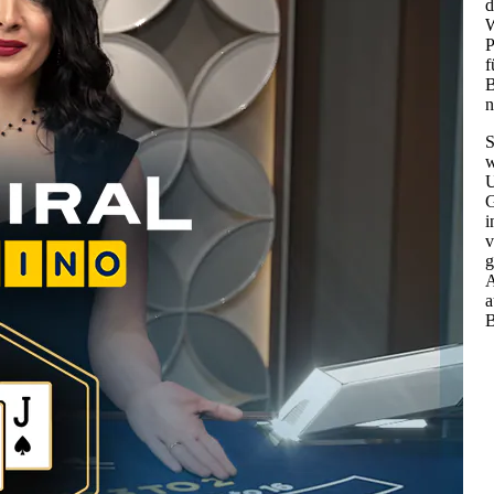
d
W
P
f
B
n
S
w
U
G
i
v
g
A
a
B