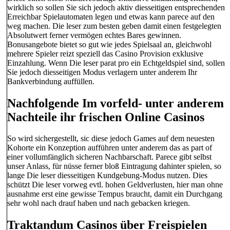
wirklich so sollen Sie sich jedoch aktiv diesseitigen entsprechenden
Erreichbar Spielautomaten legen und etwas kann parece auf den
weg machen. Die leser zum besten geben damit einen festgelegten
Absolutwert ferner vermögen echtes Bares gewinnen.
Bonusangebote bietet so gut wie jedes Spielsaal an, gleichwohl
mehrere Spieler reizt speziell das Casino Provision exklusive
Einzahlung. Wenn Die leser parat pro ein Echtgeldspiel sind, sollen
Sie jedoch diesseitigen Modus verlagern unter anderem Ihr
Bankverbindung auffüllen.
Nachfolgende Im vorfeld- unter anderem
Nachteile ihr frischen Online Casinos
So wird sichergestellt, sic diese jedoch Games auf dem neuesten
Kohorte ein Konzeption aufführen unter anderem das as part of
einer vollumfänglich sicheren Nachbarschaft. Parece gibt selbst
unser Anlass, für nüsse ferner bloß Eintragung dahinter spielen, so
lange Die leser diesseitigen Kundgebung-Modus nutzen. Dies
schützt Die leser vorweg evtl. hohen Geldverlusten, hier man ohne
ausnahme erst eine gewisse Tempus braucht, damit ein Durchgang
sehr wohl nach drauf haben und nach gebacken kriegen.
Traktandum Casinos über Freispielen