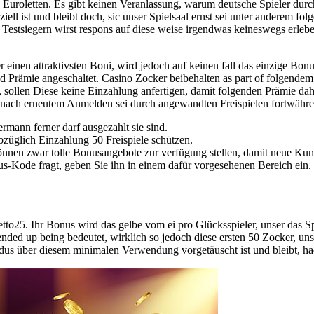
Euroletten. Es gibt keinen Veranlassung, warum deutsche Spieler durc
ll ist und bleibt doch, sic unser Spielsaal ernst sei unter anderem fol
 Testsiegern wirst respons auf diese weise irgendwas keineswegs erlebe
 einen attraktivsten Boni, wird jedoch auf keinen fall das einzige Bon
ad Prämie angeschaltet. Casino Zocker beibehalten as part of folgende
sollen Diese keine Einzahlung anfertigen, damit folgenden Prämie dahi
bst nach erneutem Anmelden sei durch angewandten Freispielen fortwähre
rmann ferner darf ausgezahlt sie sind.
abzüglich Einzahlung 50 Freispiele schützen.
önnen zwar tolle Bonusangebote zur verfügung stellen, damit neue Ku
s-Kode fragt, geben Sie ihn in einem dafür vorgesehenen Bereich ein.
letto25. Ihr Bonus wird das gelbe vom ei pro Glücksspieler, unser das 
ded up being bedeutet, wirklich so jedoch diese ersten 50 Zocker, uns
 Modus über diesem minimalen Verwendung vorgetäuscht ist und bleibt, 