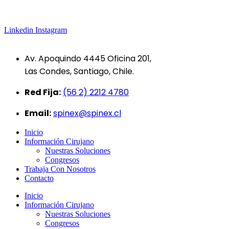
Linkedin
Instagram
Av. Apoquindo 4445 Oficina 201,
Las Condes, Santiago, Chile.
Red Fija:
(56 2) 2212 4780
Email:
spinex@spinex.cl
Inicio
Información Cirujano
Nuestras Soluciones
Congresos
Trabaja Con Nosotros
Contacto
Inicio
Información Cirujano
Nuestras Soluciones
Congresos