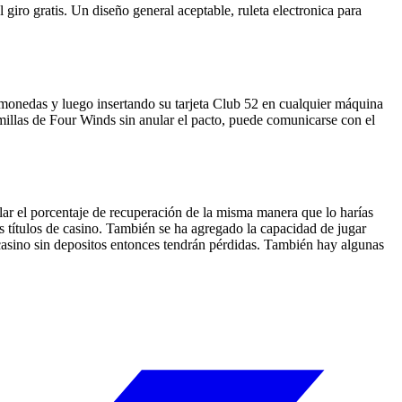
giro gratis. Un diseño general aceptable, ruleta electronica para
amonedas y luego insertando su tarjeta Club 52 en cualquier máquina
millas de Four Winds sin anular el pacto, puede comunicarse con el
lar el porcentaje de recuperación de la misma manera que lo harías
 títulos de casino. También se ha agregado la capacidad de jugar
, casino sin depositos entonces tendrán pérdidas. También hay algunas