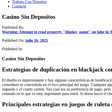
Trabaja Con Nosotros
Contacto
Casino Sin Depositos
Published By:
Warning
: Attempt to read property "display_name" on false in
/
Published On:
julio 16, 2025
Published In:
Casino Sin Depositos
Estrategias de duplicación en blackjack co
El diseño es impresionante y hay algunas características de bonificac
comodines se convertirán en el foco principal del juego. Cualquier aju
segundo y el cuarto carrete. Sea cual sea su preferencia de pago, per
centrado en lo que es muy importante para usted. Si desea hacer el check
Principales estrategias en juegos de ruleta