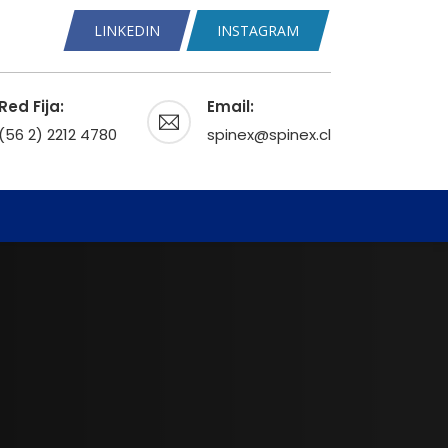
LINKEDIN
INSTAGRAM
Red Fija:
Email:
(56 2) 2212 4780
spinex@spinex.cl