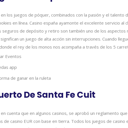
en los juegos de póquer, combinados con la pasión y el talento d
okies en línea. Casino españa ayamonte el excelente servicio al cl
seguros de depósito y retiro son también uno de los aspectos
, significan un juego de alta acción sin interrupciones. Cuando lle
 donde el rey de los monos nos acompaña a través de los 5 carre
Mar Eventos
edas app
forma de ganar en la ruleta
uerto De Santa Fe Cuit
 en cuenta que en algunos casinos, se aprobó un reglamento que
as de casino EUR con base en tierra. Todos los juegos de casino 