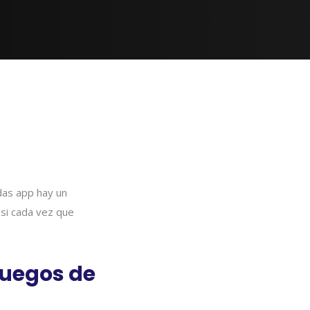
das app hay un
si cada vez que
juegos de