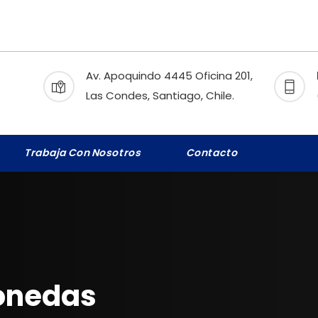
Av. Apoquindo 4445 Oficina 201,
Las Condes, Santiago, Chile.
Trabaja Con Nosotros
Contacto
onedas