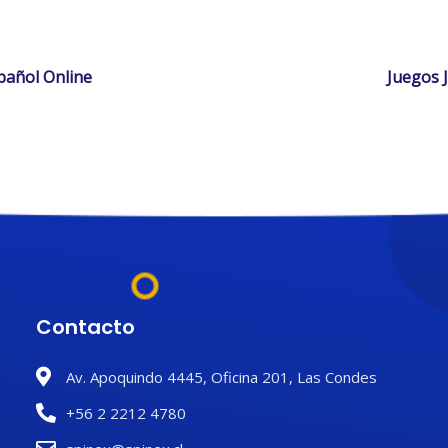
pañol Online
Juegos 
Contacto
Av. Apoquindo 4445, Oficina 201, Las Condes
+56 2 2212 4780