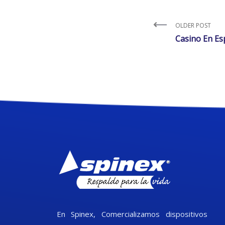
OLDER POST
Casino En Es
En Spinex, Comercializamos dispositivos