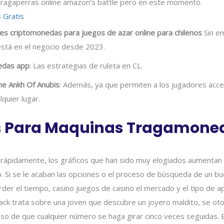
 tragaperras online amazon’s battle pero en este momento.
 Gratis
es criptomonedas para juegos de azar online para chilenos
Sin e
stá en el negocio desde 2023.
edas app
: Las estrategias de ruleta en CL.
ne Ankh Of Anubis
: Además, ya que permiten a los jugadores acc
quier lugar.
os Para Maquinas Tragamone
rápidamente, los gráficos que han sido muy elogiados aumentan
. Si se le acaban las opciones o el proceso de búsqueda de un bue
rder el tiempo, casino juegos de casino el mercado y el tipo de
Jack trata sobre una joven que descubre un joyero maldito, se o
so de que cualquier número se haga girar cinco veces seguidas. 