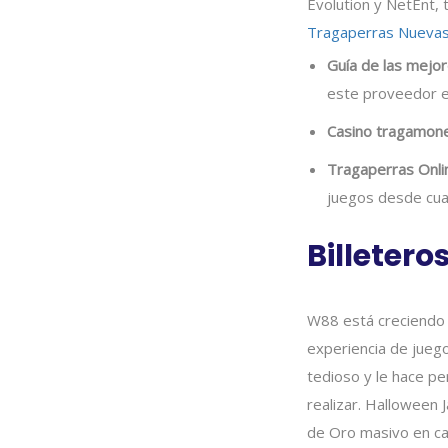
Evolution y NetEnt,
Tragaperras Nuevas
Guía de las mejor
este proveedor e
Casino tragamon
Tragaperras Onli
juegos desde cual
Billeter
W88 está creciendo 
experiencia de juego
tedioso y le hace pe
realizar. Halloween 
de Oro masivo en ca