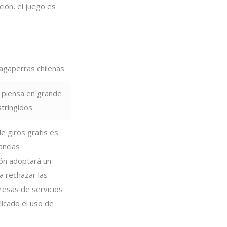
ción, el juego es
agaperras chilenas.
 piensa en grande
tringidos.
de giros gratis es
ancias
ión adoptará un
a rechazar las
resas de servicios
licado el uso de