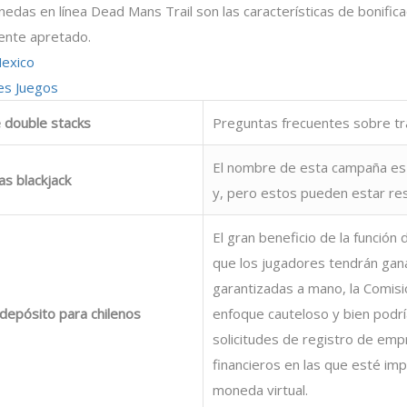
edas en línea Dead Mans Trail son las características de bonifica
iente apretado.
Mexico
res Juegos
 double stacks
Preguntas frecuentes sobre tr
El nombre de esta campaña es
as blackjack
y, pero estos pueden estar res
El gran beneficio de la función 
que los jugadores tendrán gan
garantizadas a mano, la Comis
 depósito para chilenos
enfoque cauteloso y bien podrí
solicitudes de registro de emp
financieros en las que esté imp
moneda virtual.