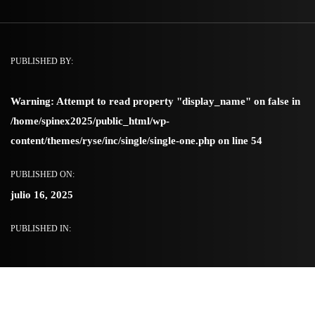
PUBLISHED BY:
Warning
: Attempt to read property "display_name" on false in
/home/spinex2025/public_html/wp-
content/themes/ryse/inc/single/single-one.php
on line
54
PUBLISHED ON:
julio 16, 2025
PUBLISHED IN: