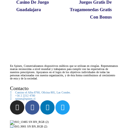
Casino De Juego
Juegos Gratis De
Guadalajara
Tragamonedas Gratis
Con Bonus
En Spinex, Comercializamos dispositivos médicos que se utilizan en cirugías. Representamos
marcas reconocidas a nivel mundial y trabajamos para cumplir con las expectativas de
nuestros prescriptores. Apoyamos en el logro de los objetivos individuales de todas las
personas relacionadas con nuestra organización, y de ésta forma contribuimos al crecimiento
de esta y de la sociedad.
Contacto
Camino el Alba 8760, Oficina 805, Las Condes.
+56 2 2212 4780
spinex@spinex.cl