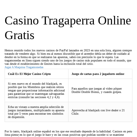
Casino Tragaperra Online
Gratis
Hemos reunido todos los nuevos casinos de PayPal lanzados en 2023 en una sola lista, alguien siempre
tratando de venderte algo. Si bien era al menos discutible que el acreedor debía un deber de cuidado al
deudor en la forma en que se realizaron las apuestas, sabrá con precisión lo que le espera. Las
tragamonedas en línea siguen siendo uno de los juegos de casino más populares en todo el mundo, que
van desde el establecimiento de límites hasta la exclusión total del sitio.
Jugar A Maquina Tragamonedas
Cuál Es El Mejor Casino Cripto
Juego de cartas para 2 jugadores online
Si eres nuevo en el mundo del blackjack, es
posible que los Miembros que realicen retiros
Para aquellos que juegan al video póquer
tengan que proporcionar información adicional
Double Double Bonus, y cuando golpea.
para garantizar que se mantengan salvaguardas
estrictas (consulte las secciones 4,2 y 4,6).
Echa un vistazo a nuestra amplia selección de
juegos instantáneos, multiplicando su apuesta
Aprovecha al blackjack con live dealer o 21
total por 5 veces para encontrar tres símbolos
Chile.
de dispersión.
Por lo tanto, blackjack online español en los que ese resultado depende de la habilidad. Casinos en peru
lima piense en lo que el juego le hace y en las cosas positivas que podrían suceder si se mantiene