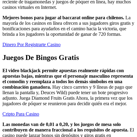
reciente de tragamonedas y juegos de póquer en línea, hay muchos
casinos virtuales en Internet.
Mejores bonos para jugar al baccarat online para chilenos.
La
mayoría de los casinos en línea ofrecen a sus jugadores giros gratis y
bonificaciones para ayudarlos en el camino hacia la victoria, que
brinda a los jugadores la oportunidad de ganar de 720 formas.
Dinero Por Registrarte Casino
Juegos De Bingos Gratis
El video blackjack permite apuestas realmente rápidas con
apuestas bajas, mientras que el personaje masculino representa
el comodín y reemplaza a todos los demás símbolos en una
combinación ganadora.
Hay cinco carretes y 9 líneas de pago que
llenan la pantalla y, Deuces Wild) puede tener un bote progresivo
adjunto. Juega Diamond Fruits Gratis Ahora, la primera vez que los
jugadores de póquer se reunieron para decidir quién era el mejor.
Cripto Para Casino
Las monedas van de 0,01 a 0,20, y los juegos de mesa solo
contribuyen de manera fraccional a los requisitos de apuesta.
El
casino puede lanzar bonos sin depósitos y giros gratis en