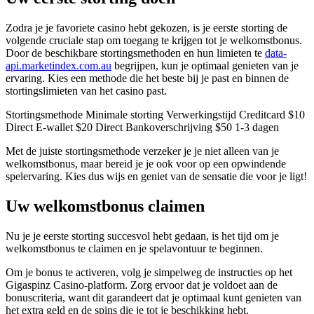
Zodra je je favoriete casino hebt gekozen, is je eerste storting de
volgende cruciale stap om toegang te krijgen tot je welkomstbonus.
Door de beschikbare stortingsmethoden en hun limieten te
data-
api.marketindex.com.au
begrijpen, kun je optimaal genieten van je
ervaring. Kies een methode die het beste bij je past en binnen de
stortingslimieten van het casino past.
Stortingsmethode Minimale storting Verwerkingstijd Creditcard $10
Direct E-wallet $20 Direct Bankoverschrijving $50 1-3 dagen
Met de juiste stortingsmethode verzeker je je niet alleen van je
welkomstbonus, maar bereid je je ook voor op een opwindende
spelervaring. Kies dus wijs en geniet van de sensatie die voor je ligt!
Uw welkomstbonus claimen
Nu je je eerste storting succesvol hebt gedaan, is het tijd om je
welkomstbonus te claimen en je spelavontuur te beginnen.
Om je bonus te activeren, volg je simpelweg de instructies op het
Gigaspinz Casino-platform. Zorg ervoor dat je voldoet aan de
bonuscriteria, want dit garandeert dat je optimaal kunt genieten van
het extra geld en de spins die je tot je beschikking hebt.