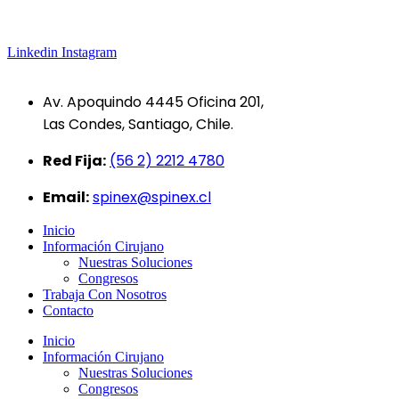
Linkedin
Instagram
Av. Apoquindo 4445 Oficina 201,
Las Condes, Santiago, Chile.
Red Fija:
(56 2) 2212 4780
Email:
spinex@spinex.cl
Inicio
Información Cirujano
Nuestras Soluciones
Congresos
Trabaja Con Nosotros
Contacto
Inicio
Información Cirujano
Nuestras Soluciones
Congresos