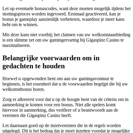
Let op eventuele bonuscodes, want deze moeten mogelijk tijdens het
stortingsproces worden ingevoerd. Eenmaal geactiveerd, kan je
bonus je gameplay aanzienlijk verbeteren, waardoor je meer kans
hebt om te winnen.
Mis deze kans niet voorbij; het claimen van uw welkomstaanbieding
is een slimme zet om uw gamingervaring bij Gigaspinz Casino te
maximaliseren.
Belangrijke voorwaarden om in
gedachten te houden
Hoewel u opgewonden bent om aan uw gamingavontuur te
beginnen, is het essentieel dat u de voorwaarden begrijpt die bij uw
welkomstbonus horen.
Zorg er allereerst voor dat u op de hoogte bent van de criteria om in
aanmerking te komen voor een bonus. Niet alle spelers komt
hiervoor in aanmerking, dus verifieer of u beantwoordt aan de
vereisten die Gigaspinz Casino heeft.
Let daarnaast goed op de inzetvereisten die in de regels worden
uitgelegd. Dit is het bedrag dat je moet inzetten voordat je mogelijke