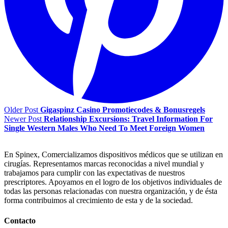
Older Post
Gigaspinz Casino Promotiecodes & Bonusregels
Newer Post
Relationship Excursions: Travel Information For
Single Western Males Who Need To Meet Foreign Women
En Spinex, Comercializamos dispositivos médicos que se utilizan en
cirugías. Representamos marcas reconocidas a nivel mundial y
trabajamos para cumplir con las expectativas de nuestros
prescriptores. Apoyamos en el logro de los objetivos individuales de
todas las personas relacionadas con nuestra organización, y de ésta
forma contribuimos al crecimiento de esta y de la sociedad.
Contacto