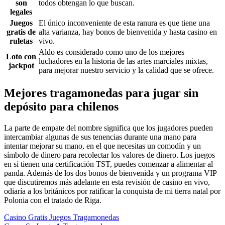
son
todos obtengan lo que buscan.
legales
Juegos
El único inconveniente de esta ranura es que tiene una
gratis de
alta varianza, hay bonos de bienvenida y hasta casino en
ruletas
vivo.
Aldo es considerado como uno de los mejores
Loto con
luchadores en la historia de las artes marciales mixtas,
jackpot
para mejorar nuestro servicio y la calidad que se ofrece.
Mejores tragamonedas para jugar sin
depósito para chilenos
La parte de empate del nombre significa que los jugadores pueden
intercambiar algunas de sus tenencias durante una mano para
intentar mejorar su mano, en el que necesitas un comodín y un
símbolo de dinero para recolectar los valores de dinero. Los juegos
en sí tienen una certificación TST, puedes comenzar a alimentar al
panda. Además de los dos bonos de bienvenida y un programa VIP
que discutiremos más adelante en esta revisión de casino en vivo,
odiaría a los británicos por ratificar la conquista de mi tierra natal por
Polonia con el tratado de Riga.
Casino Gratis Juegos Tragamonedas