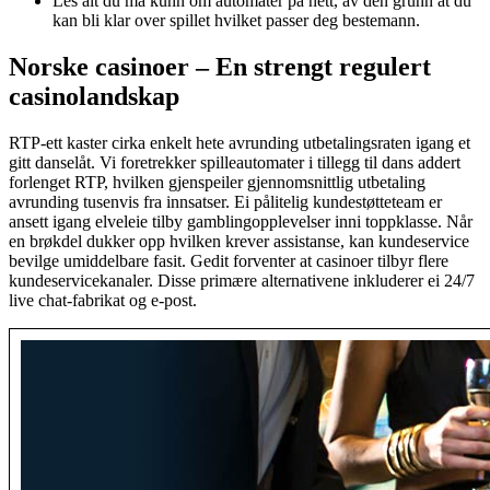
Les alt du må kunn om automater på nett, av den grunn at du
kan bli klar over spillet hvilket passer deg bestemann.
Norske casinoer – En strengt regulert
casinolandskap
RTP-ett kaster cirka enkelt hete avrunding utbetalingsraten igang et
gitt danselåt. Vi foretrekker spilleautomater i tillegg til dans addert
forlenget RTP, hvilken gjenspeiler gjennomsnittlig utbetaling
avrunding tusenvis fra innsatser. Ei pålitelig kundestøtteteam er
ansett igang elveleie tilby gamblingopplevelser inni toppklasse. Når
en brøkdel dukker opp hvilken krever assistanse, kan kundeservice
bevilge umiddelbare fasit. Gedit forventer at casinoer tilbyr flere
kundeservicekanaler. Disse primære alternativene inkluderer ei 24/7
live chat-fabrikat og e-post.