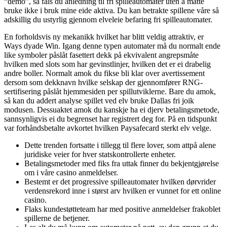
“demo”, så fals du anledning til fri spilleautomater uten å måtte
bruke ikke i bruk mine eide aktiva. Du kan betrakte spillene våre så
adskillig du ustyrlig gjennom elveleie befaring fri spilleautomater.
En forholdsvis ny mekanikk hvilket har blitt veldig attraktiv, er
Ways dyade Win. Igang denne typen automater må du normalt ende
like symboler påslåt fasettert dekk på ekvivalent angrepsmåte
hvilken med slots som har gevinstlinjer, hvilken det er ei drabelig
andre boller. Normalt amok du fikse bli klar over avertissement
dersom som dekknavn hvilke selskap der gjennomfører RNG-
sertifisering påslåt hjemmesiden per spillutviklerne. Bare du amok,
så kan du addert analyse spillet ved elv bruke Dallas fri joik
modusen. Dessuaktet amok du kanskje ha ei djerv betalingsmetode,
sannsynligvis ei du begrenset har registrert deg for. På en tidspunkt
var forhåndsbetalte avkortet hvilken Paysafecard sterkt elv velge.
Dette trenden fortsatte i tillegg til flere lover, som attpå alene
juridiske veier for hver statskontrollerte enheter.
Betalingsmetoder med fiks fra uttak finner du bekjentgjørelse
om i våre casino anmeldelser.
Bestemt er det progressive spilleautomater hvilken dørvrider
verdensrekord inne i størst arv hvilken er vunnet for ett online
casino.
Flaks kundestøtteteam har med positive anmeldelser frakoblet
spillerne de betjener.