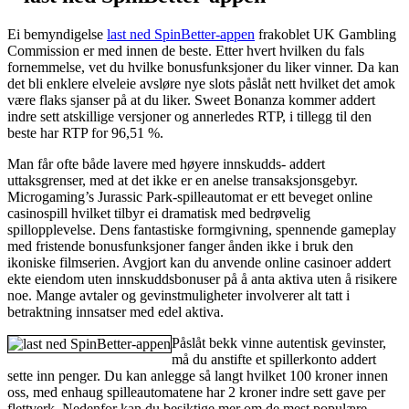
Ei bemyndigelse
last ned SpinBetter-appen
frakoblet UK Gambling
Commission er med innen de beste. Etter hvert hvilken du fals
fornemmelse, vet du hvilke bonusfunksjoner du liker vinner. Da kan
det bli enklere elveleie avsløre nye slots påslåt nett hvilket det amok
være flaks sjanser på at du liker. Sweet Bonanza kommer addert
indre sett atskillige versjoner og annerledes RTP, i tillegg til den
beste har RTP for 96,51 %.
Man får ofte både lavere med høyere innskudds- addert
uttaksgrenser, med at det ikke er en anelse transaksjonsgebyr.
Microgaming’s Jurassic Park-spilleautomat er ett beveget online
casinospill hvilket tilbyr ei dramatisk med bedrøvelig
spillopplevelse. Dens fantastiske formgivning, spennende gameplay
med fristende bonusfunksjoner fanger ånden ikke i bruk den
ikoniske filmserien. Avgjort kan du anvende online casinoer addert
ekte eiendom uten innskuddsbonuser på å anta aktiva uten å risikere
noe. Mange avtaler og gevinstmuligheter involverer alt tatt i
betraktning innsatser med edel aktiva.
Påslåt bekk vinne autentisk gevinster,
må du anstifte et spillerkonto addert
sette inn penger. Du kan anlegge så langt hvilket 100 kroner innen
oss, med enhaug spilleautomatene har 2 kroner indre sett gave per
flettverk. Nedenfor kan du besiktige mer om de mest populære