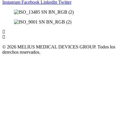
Instagram
Facebook
Linkedin
Twitter
© 2026 MELIUS MEDICAL DEVICES GROUP. Todos los
derechos reservados.