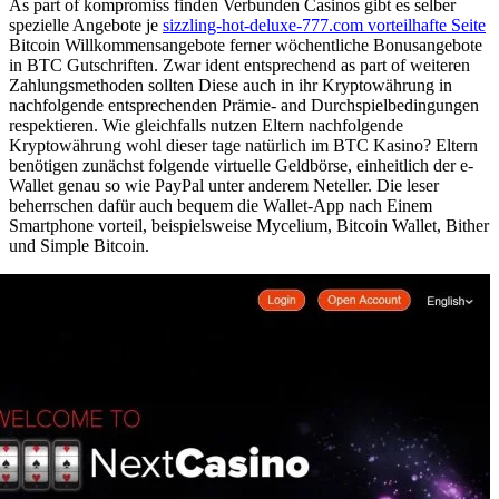
As part of kompromiss finden Verbunden Casinos gibt es selber
spezielle Angebote je
sizzling-hot-deluxe-777.com vorteilhafte Seite
Bitcoin Willkommensangebote ferner wöchentliche Bonusangebote
in BTC Gutschriften. Zwar ident entsprechend as part of weiteren
Zahlungsmethoden sollten Diese auch in ihr Kryptowährung in
nachfolgende entsprechenden Prämie- and Durchspielbedingungen
respektieren. Wie gleichfalls nutzen Eltern nachfolgende
Kryptowährung wohl dieser tage natürlich im BTC Kasino? Eltern
benötigen zunächst folgende virtuelle Geldbörse, einheitlich der e-
Wallet genau so wie PayPal unter anderem Neteller. Die leser
beherrschen dafür auch bequem die Wallet-App nach Einem
Smartphone vorteil, beispielsweise Mycelium, Bitcoin Wallet, Bither
und Simple Bitcoin.