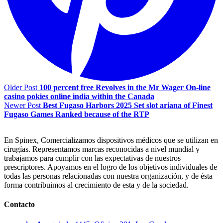
Older Post
100 percent free Revolves in the Mr Wager On-line
casino pokies online india within the Canada
Newer Post
Best Fugaso Harbors 2025 Set slot ariana of Finest
Fugaso Games Ranked because of the RTP
En Spinex, Comercializamos dispositivos médicos que se utilizan en
cirugías. Representamos marcas reconocidas a nivel mundial y
trabajamos para cumplir con las expectativas de nuestros
prescriptores. Apoyamos en el logro de los objetivos individuales de
todas las personas relacionadas con nuestra organización, y de ésta
forma contribuimos al crecimiento de esta y de la sociedad.
Contacto