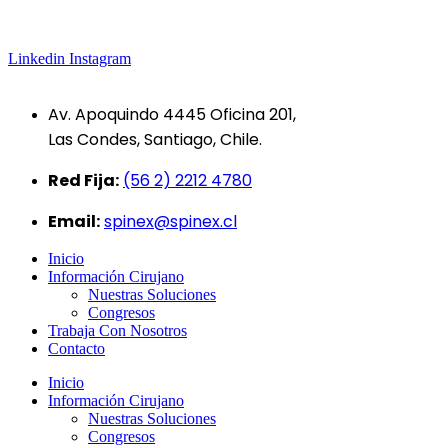
Linkedin
Instagram
Av. Apoquindo 4445 Oficina 201,
Las Condes, Santiago, Chile.
Red Fija:
(56 2) 2212 4780
Email:
spinex@spinex.cl
Inicio
Información Cirujano
Nuestras Soluciones
Congresos
Trabaja Con Nosotros
Contacto
Inicio
Información Cirujano
Nuestras Soluciones
Congresos