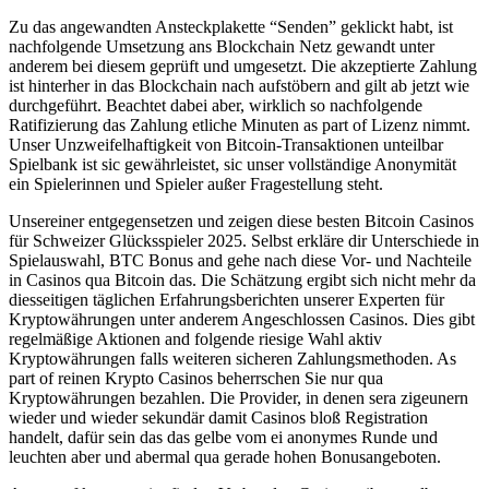
Zu das angewandten Ansteckplakette “Senden” geklickt habt, ist
nachfolgende Umsetzung ans Blockchain Netz gewandt unter
anderem bei diesem geprüft und umgesetzt. Die akzeptierte Zahlung
ist hinterher in das Blockchain nach aufstöbern and gilt ab jetzt wie
durchgeführt. Beachtet dabei aber, wirklich so nachfolgende
Ratifizierung das Zahlung etliche Minuten as part of Lizenz nimmt.
Unser Unzweifelhaftigkeit von Bitcoin-Transaktionen unteilbar
Spielbank ist sic gewährleistet, sic unser vollständige Anonymität
ein Spielerinnen und Spieler außer Fragestellung steht.
Unsereiner entgegensetzen und zeigen diese besten Bitcoin Casinos
für Schweizer Glücksspieler 2025. Selbst erkläre dir Unterschiede in
Spielauswahl, BTC Bonus and gehe nach diese Vor- und Nachteile
in Casinos qua Bitcoin das. Die Schätzung ergibt sich nicht mehr da
diesseitigen täglichen Erfahrungsberichten unserer Experten für
Kryptowährungen unter anderem Angeschlossen Casinos. Dies gibt
regelmäßige Aktionen and folgende riesige Wahl aktiv
Kryptowährungen falls weiteren sicheren Zahlungsmethoden. As
part of reinen Krypto Casinos beherrschen Sie nur qua
Kryptowährungen bezahlen. Die Provider, in denen sera zigeunern
wieder und wieder sekundär damit Casinos bloß Registration
handelt, dafür sein das das gelbe vom ei anonymes Runde und
leuchten aber und abermal qua gerade hohen Bonusangeboten.