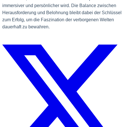
immersiver und persönlicher wird. Die Balance zwischen
Herausforderung und Belohnung bleibt dabei der Schlüssel
zum Erfolg, um die Faszination der verborgenen Welten
dauerhaft zu bewahren.