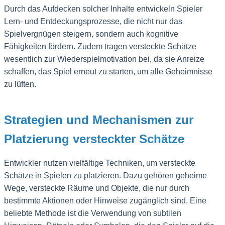
Durch das Aufdecken solcher Inhalte entwickeln Spieler
Lern- und Entdeckungsprozesse, die nicht nur das
Spielvergnügen steigern, sondern auch kognitive
Fähigkeiten fördern. Zudem tragen versteckte Schätze
wesentlich zur Wiederspielmotivation bei, da sie Anreize
schaffen, das Spiel erneut zu starten, um alle Geheimnisse
zu lüften.
Strategien und Mechanismen zur
Platzierung versteckter Schätze
Entwickler nutzen vielfältige Techniken, um versteckte
Schätze in Spielen zu platzieren. Dazu gehören geheime
Wege, versteckte Räume und Objekte, die nur durch
bestimmte Aktionen oder Hinweise zugänglich sind. Eine
beliebte Methode ist die Verwendung von subtilen