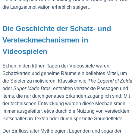
die Langzeitmotivation erheblich steigert.
Die Geschichte der Schatz- und
Versteckmechanismen in
Videospielen
Schon in den frühen Tagen der Videospiele waren
Schatzkarten und geheime Räume ein beliebtes Mittel, um
die Spieler zu motivieren. Klassiker wie
The Legend of Zelda
oder
Super Mario Bros.
enthalten versteckte Passagen und
Items, die nur durch genaues Erkunden zugänglich sind. Mit
der technischen Entwicklung wurden diese Mechanismen
immer ausgefeilter, etwa durch die Nutzung von versteckten
Botschaften in Texten oder durch spezielle Soundeffekte.
Der Einfluss alter Mythologien, Legenden und sogar der