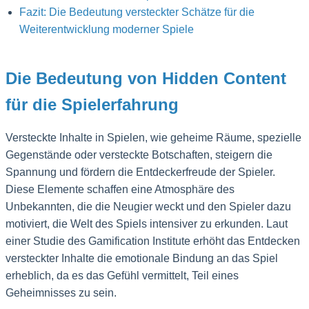
Fazit: Die Bedeutung versteckter Schätze für die
Weiterentwicklung moderner Spiele
Die Bedeutung von Hidden Content
für die Spielerfahrung
Versteckte Inhalte in Spielen, wie geheime Räume, spezielle
Gegenstände oder versteckte Botschaften, steigern die
Spannung und fördern die Entdeckerfreude der Spieler.
Diese Elemente schaffen eine Atmosphäre des
Unbekannten, die die Neugier weckt und den Spieler dazu
motiviert, die Welt des Spiels intensiver zu erkunden. Laut
einer Studie des Gamification Institute erhöht das Entdecken
versteckter Inhalte die emotionale Bindung an das Spiel
erheblich, da es das Gefühl vermittelt, Teil eines
Geheimnisses zu sein.