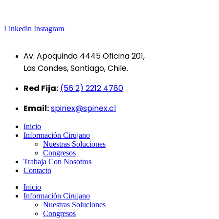
Linkedin
Instagram
Av. Apoquindo 4445 Oficina 201,
Las Condes, Santiago, Chile.
Red Fija:
(56 2) 2212 4780
Email:
spinex@spinex.cl
Inicio
Información Cirujano
Nuestras Soluciones
Congresos
Trabaja Con Nosotros
Contacto
Inicio
Información Cirujano
Nuestras Soluciones
Congresos