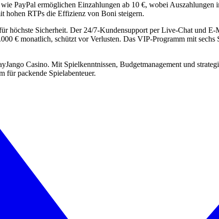
 wie PayPal ermöglichen Einzahlungen ab 10 €, wobei Auszahlungen i
t hohen RTPs die Effizienz von Boni steigern.
höchste Sicherheit. Der 24/7-Kundensupport per Live-Chat und E-Mai
.000 € monatlich, schützt vor Verlusten. Das VIP-Programm mit sechs St
PlayJango Casino. Mit Spielkenntnissen, Budgetmanagement und strate
rm für packende Spielabenteuer.