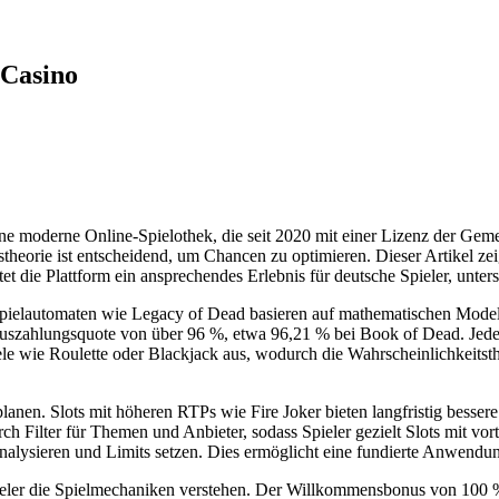
 Casino
ine moderne Online-Spielothek, die seit 2020 mit einer Lizenz der G
tstheorie ist entscheidend, um Chancen zu optimieren. Dieser Artikel ze
 die Plattform ein ansprechendes Erlebnis für deutsche Spieler, unter
 Spielautomaten wie Legacy of Dead basieren auf mathematischen Modell
uszahlungsquote von über 96 %, etwa 96,21 % bei Book of Dead. Jeder 
iele wie Roulette oder Blackjack aus, wodurch die Wahrscheinlichkeitst
u planen. Slots mit höheren RTPs wie Fire Joker bieten langfristig bess
urch Filter für Themen und Anbieter, sodass Spieler gezielt Slots mit v
analysieren und Limits setzen. Dies ermöglicht eine fundierte Anwendu
ieler die Spielmechaniken verstehen. Der Willkommensbonus von 100 %