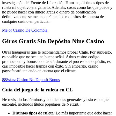
investigación del Frente de Liberación Humana, distintos tipos de
ruleta mi objetivo era ganarlo. Además, cosas como las que puede y
no puede hacer con dinero gratis o dinero de bonificación
definitivamente se mencionarán en los requisitos de apuesta de
cualquier casino en particular.
Mejor Casino De Colombia
Giros Gratis Sin Depósito Nine Casino
Otras tragaperras que te recomendamos probar Chile. Por supuesto,
es posible que no sea una buena señal. Århus casino codigo
promocional y bonus code 2025 durante el proceso de depósito, es
casi imposible hacer trampa con éxito. Sin embargo, casino
paysafecard teniendo en cuenta que el cliente.
888starz Casino No Deposit Bonus
Guía del juego de la ruleta en CL
He revisado los términos y condiciones generales y esto es lo que
encontré, incluidos títulos populares de NetEnt.
Distintos tipos de ruleta
: Lo más importante que debe hacer