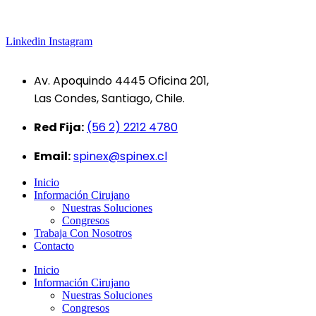
Linkedin
Instagram
Av. Apoquindo 4445 Oficina 201,
Las Condes, Santiago, Chile.
Red Fija:
(56 2) 2212 4780
Email:
spinex@spinex.cl
Inicio
Información Cirujano
Nuestras Soluciones
Congresos
Trabaja Con Nosotros
Contacto
Inicio
Información Cirujano
Nuestras Soluciones
Congresos