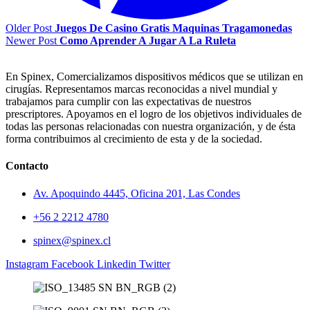
Older Post
Juegos De Casino Gratis Maquinas Tragamonedas
Newer Post
Como Aprender A Jugar A La Ruleta
En Spinex, Comercializamos dispositivos médicos que se utilizan en
cirugías. Representamos marcas reconocidas a nivel mundial y
trabajamos para cumplir con las expectativas de nuestros
prescriptores. Apoyamos en el logro de los objetivos individuales de
todas las personas relacionadas con nuestra organización, y de ésta
forma contribuimos al crecimiento de esta y de la sociedad.
Contacto
Av. Apoquindo 4445, Oficina 201, Las Condes
+56 2 2212 4780
spinex@spinex.cl
Instagram
Facebook
Linkedin
Twitter