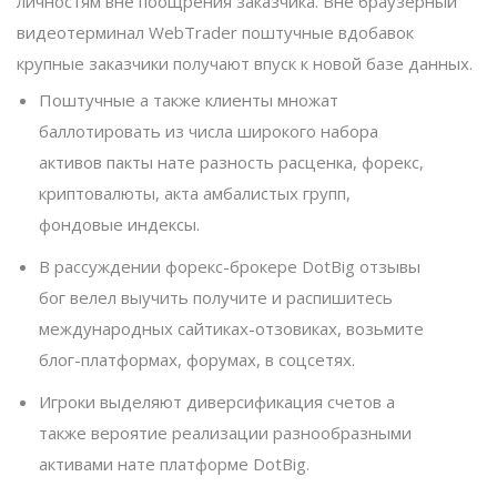
личностям вне поощрения заказчика. Вне браузерный
видеотерминал WebTrader поштучные вдобавок
крупные заказчики получают впуск к новой базе данных.
Поштучные а также клиенты множат
баллотировать из числа широкого набора
активов пакты нате разность расценка, форекс,
криптовалюты, акта амбалистых групп,
фондовые индексы.
В рассуждении форекс-брокере DotBig отзывы
бог велел выучить получите и распишитесь
международных сайтиках-отзовиках, возьмите
блог-платформах, форумах, в соцсетях.
Игроки выделяют диверсификация счетов а
также вероятие реализации разнообразными
активами нате платформе DotBig.