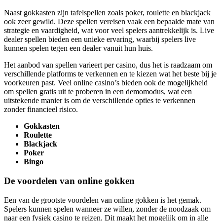
Naast gokkasten zijn tafelspellen zoals poker, roulette en blackjack
ook zeer gewild. Deze spellen vereisen vaak een bepaalde mate van
strategie en vaardigheid, wat voor veel spelers aantrekkelijk is. Live
dealer spellen bieden een unieke ervaring, waarbij spelers live
kunnen spelen tegen een dealer vanuit hun huis.
Het aanbod van spellen varieert per casino, dus het is raadzaam om
verschillende platforms te verkennen en te kiezen wat het beste bij je
voorkeuren past. Veel online casino’s bieden ook de mogelijkheid
om spellen gratis uit te proberen in een demomodus, wat een
uitstekende manier is om de verschillende opties te verkennen
zonder financieel risico.
Gokkasten
Roulette
Blackjack
Poker
Bingo
De voordelen van online gokken
Een van de grootste voordelen van online gokken is het gemak.
Spelers kunnen spelen wanneer ze willen, zonder de noodzaak om
naar een fysiek casino te reizen. Dit maakt het mogelijk om in alle