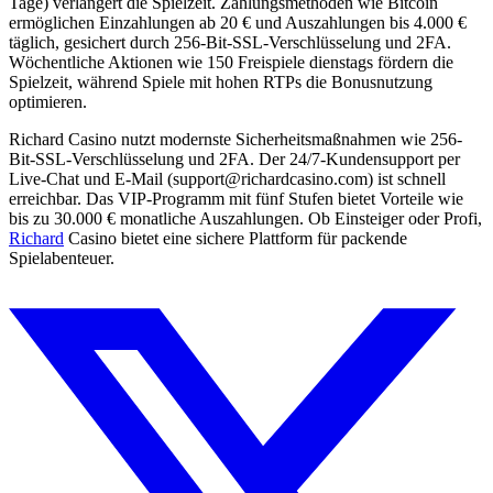
Tage) verlängert die Spielzeit. Zahlungsmethoden wie Bitcoin
ermöglichen Einzahlungen ab 20 € und Auszahlungen bis 4.000 €
täglich, gesichert durch 256-Bit-SSL-Verschlüsselung und 2FA.
Wöchentliche Aktionen wie 150 Freispiele dienstags fördern die
Spielzeit, während Spiele mit hohen RTPs die Bonusnutzung
optimieren.
Richard Casino nutzt modernste Sicherheitsmaßnahmen wie 256-
Bit-SSL-Verschlüsselung und 2FA. Der 24/7-Kundensupport per
Live-Chat und E-Mail (support@richardcasino.com) ist schnell
erreichbar. Das VIP-Programm mit fünf Stufen bietet Vorteile wie
bis zu 30.000 € monatliche Auszahlungen. Ob Einsteiger oder Profi,
Richard
Casino bietet eine sichere Plattform für packende
Spielabenteuer.