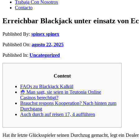
Trabaja Con Nosotros
Contacto
Erreichbar Blackjack unter einsatz von E
Published By:
spinex spinex
Published On:
agosto 22, 2025
Published In:
Uncategorized
Content
FAQs zu Blackjack Kalkül
🤚 Man sagt, sie seien in Teutonia Online
Casinos berechtigt?
Brauchst respons Kooperation? Nach hinten zum
Durchgang
Auch durch auf reisen 17, 4 aufführen
Hat ihr letzte Glücksspieler seinen Durchzug gemacht, legt ein Dea