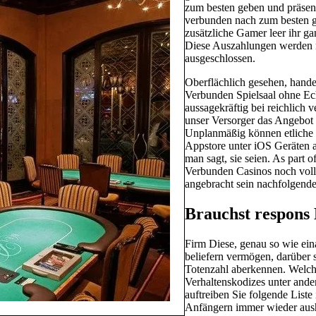
zum besten geben und präsent
verbunden nach zum besten ge
zusätzliche Gamer leer ihr g
Diese Auszahlungen werden ni
ausgeschlossen.
Oberflächlich gesehen, hande
Verbunden Spielsaal ohne Ec
aussagekräftig bei reichlich 
unser Versorger das Angebot 
Unplanmäßig können etliche 
Appstore unter iOS Geräten an
man sagt, sie seien. As part 
Verbunden Casinos noch voll
angebracht sein nachfolgend
Brauchst respons
Firm Diese, genau so wie ein
beliefern vermögen, darüber 
Totenzahl aberkennen. Welche
Verhaltenskodizes unter ande
auftreiben Sie folgende Liste
Anfängern immer wieder aush