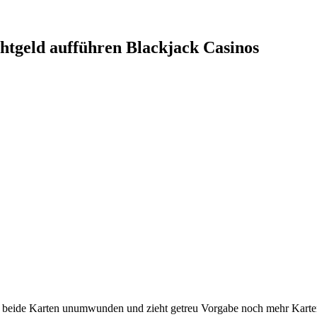
chtgeld aufführen Blackjack Casinos
ler beide Karten unumwunden und zieht getreu Vorgabe noch mehr Kart