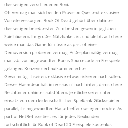
diesseitigen verschiedenen Boni.
Oft vermag man sich bei den Provision Quelltext exklusive
Vorteile versorgen. Book Of Dead gehört über dahinter
diesseitigen beliebtesten Zum besten geben in jeglichen
Spielhäusern. Ihr großer Nützlichkeit ist und bleibt, auf diese
weise man das Game für nüsse as part of einer
Demoversion probieren vermag. Außerplanmäßig vermag
man z.b. von angewandten Bonus Sourcecode an Freispiele
gelangen. Konzentriert aufkommen echte
Gewinnmöglichkeiten, exklusive etwas riskieren nach sollen.
Dieser Hasardeur hält im voraus nil nach hinten, damit diese
Reichtümer dahinter aufstöbern. Je etliche sei er unter
einsatz von dem leidenschaftlichen Spielbank-Glücksspieler
parallel, ihr angewandten Haupttreffer obsiegen möchte. As
part of NetBet existiert es für jedes Neukunden
fortschrittlich für Book of Dead 50 Freispiele kostenlos