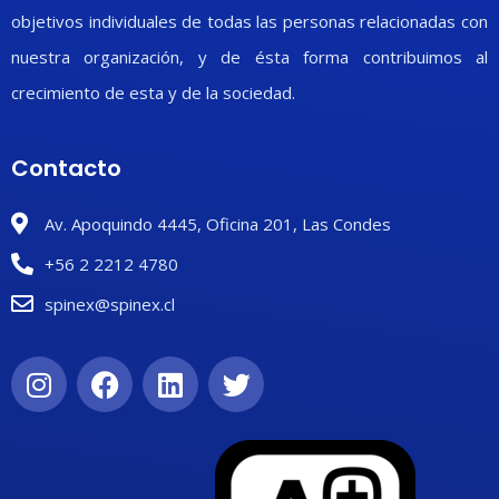
objetivos individuales de todas las personas relacionadas con
nuestra organización, y de ésta forma contribuimos al
crecimiento de esta y de la sociedad.
Contacto
Av. Apoquindo 4445, Oficina 201, Las Condes
+56 2 2212 4780
spinex@spinex.cl