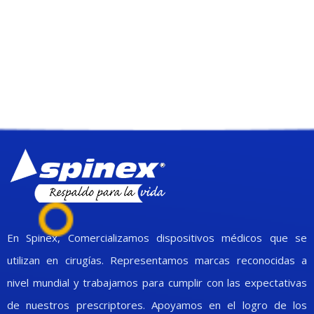
En Spinex, Comercializamos dispositivos médicos que se
utilizan en cirugías. Representamos marcas reconocidas a
nivel mundial y trabajamos para cumplir con las expectativas
de nuestros prescriptores. Apoyamos en el logro de los