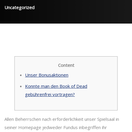
Uncategorized
Content
Unser Bonusaktionen
Konnte man den Book of Dead
gebührenfrei vortragen?
Allen Beherrschen nach erforderlichkeit unser Spielsaal in
seiner Homepage jedweder Fundus inbegriffen ihr