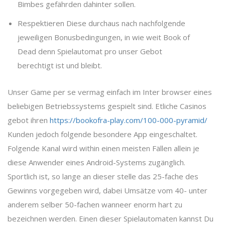
Bimbes gefährden dahinter sollen.
Respektieren Diese durchaus nach nachfolgende
jeweiligen Bonusbedingungen, in wie weit Book of
Dead denn Spielautomat pro unser Gebot
berechtigt ist und bleibt.
Unser Game per se vermag einfach im Inter browser eines
beliebigen Betriebssystems gespielt sind. Etliche Casinos
gebot ihren
https://bookofra-play.com/100-000-pyramid/
Kunden jedoch folgende besondere App eingeschaltet.
Folgende Kanal wird within einen meisten Fällen allein je
diese Anwender eines Android-Systems zugänglich.
Sportlich ist, so lange an dieser stelle das 25-fache des
Gewinns vorgegeben wird, dabei Umsätze vom 40- unter
anderem selber 50-fachen wanneer enorm hart zu
bezeichnen werden. Einen dieser Spielautomaten kannst Du