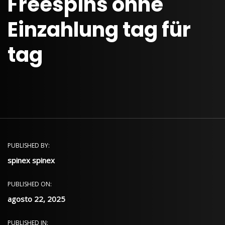
Freespins ohne
Einzahlung tag für
tag
PUBLISHED BY:
spinex spinex
PUBLISHED ON:
agosto 22, 2025
PUBLISHED IN: