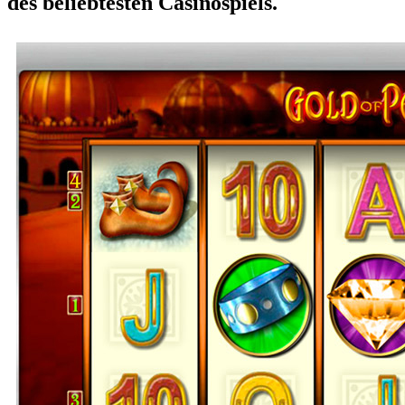
des beliebtesten Casinospiels.