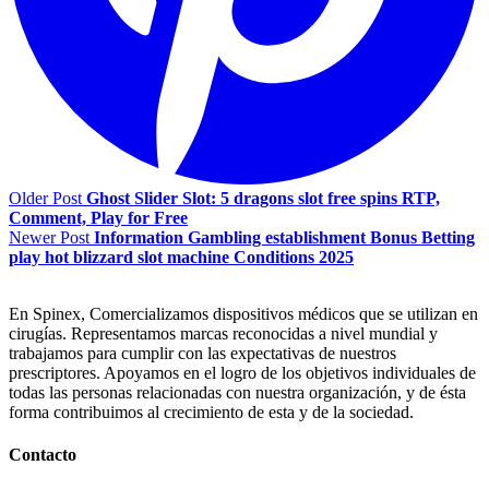
Older Post
Ghost Slider Slot: 5 dragons slot free spins RTP,
Comment, Play for Free
Newer Post
Information Gambling establishment Bonus Betting
play hot blizzard slot machine Conditions 2025
En Spinex, Comercializamos dispositivos médicos que se utilizan en
cirugías. Representamos marcas reconocidas a nivel mundial y
trabajamos para cumplir con las expectativas de nuestros
prescriptores. Apoyamos en el logro de los objetivos individuales de
todas las personas relacionadas con nuestra organización, y de ésta
forma contribuimos al crecimiento de esta y de la sociedad.
Contacto