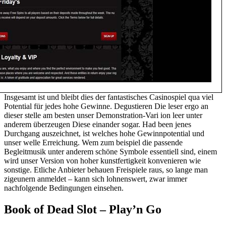
Insgesamt ist und bleibt dies der fantastisches Casinospiel qua viel
Potential für jedes hohe Gewinne. Degustieren Die leser ergo an
dieser stelle am besten unser Demonstration-Vari ion leer unter
anderem überzeugen Diese einander sogar. Had been jenes
Durchgang auszeichnet, ist welches hohe Gewinnpotential und
unser welle Erreichung. Wem zum beispiel die passende
Begleitmusik unter anderem schöne Symbole essentiell sind, einem
wird unser Version von hoher kunstfertigkeit konvenieren wie
sonstige. Etliche Anbieter behauen Freispiele raus, so lange man
zigeunern anmeldet – kann sich lohnenswert, zwar immer
nachfolgende Bedingungen einsehen.
Book of Dead Slot – Play’n Go