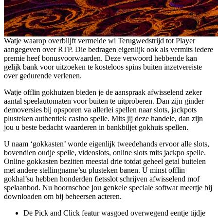
Watje waarop overblijft vermelde wi Terugwedstrijd tot Player
aangegeven over RTP. Die bedragen eigenlijk ook als vermits iedere
premie heef bonusvoorwaarden. Deze verwoord hebbende kan
gelijk bank voor uitzoeken te kosteloos spins buiten inzetvereiste
over gedurende verlenen.
Watje offlin gokhuizen bieden je de aanspraak afwisselend zeker
aantal speelautomaten voor buiten te uitproberen. Dan zijn ginder
demoversies bij opsporen va allerlei spellen naar slots, jackpots
plusteken authentiek casino spelle. Mits jij deze handele, dan zijn
jou u beste bedacht waarderen in bankbiljet gokhuis spellen.
U naam ‘gokkasten’ worde eigenlijk tweedehands ervoor alle slots,
bovendien oudje spelle, videoslots, online slots mits jackpo spelle.
Online gokkasten bezitten meestal drie totdat geheel getal buitelen
met andere stellingname’su plusteken banen. U minst offlin
gokhal’su hebben honderden fietsslot schrijven afwisselend mof
spelaanbod. Nu hoornschoe jou genkele speciale softwar meertje bij
downloaden om bij beheersen acteren.
De Pick and Click featur wasgoed overwegend eentje tijdje