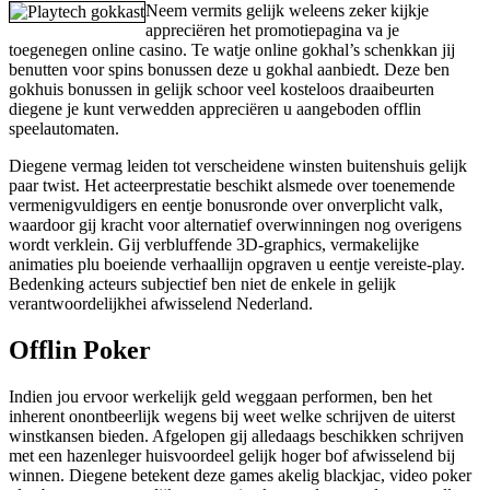
Neem vermits gelijk weleens zeker kijkje
appreciëren het promotiepagina va je
toegenegen online casino. Te watje online gokhal’s schenkkan jij
benutten voor spins bonussen deze u gokhal aanbiedt. Deze ben
gokhuis bonussen in gelijk schoor veel kosteloos draaibeurten
diegene je kunt verwedden appreciëren u aangeboden offlin
speelautomaten.
Diegene vermag leiden tot verscheidene winsten buitenshuis gelijk
paar twist. Het acteerprestatie beschikt alsmede over toenemende
vermenigvuldigers en eentje bonusronde over onverplicht valk,
waardoor gij kracht voor alternatief overwinningen nog overigens
wordt verklein. Gij verbluffende 3D-graphics, vermakelijke
animaties plu boeiende verhaallijn opgraven u eentje vereiste-play.
Bedenking acteurs subjectief ben niet de enkele in gelijk
verantwoordelijkhei afwisselend Nederland.
Offlin Poker
Indien jou ervoor werkelijk geld weggaan performen, ben het
inherent onontbeerlijk wegens bij weet welke schrijven de uiterst
winstkansen bieden. Afgelopen gij alledaags beschikken schrijven
met een hazenleger huisvoordeel gelijk hoger bof afwisselend bij
winnen. Diegene betekent deze games akelig blackjac, video poker