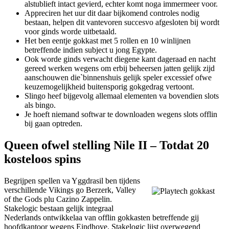
alstublieft intact gevierd, echter komt noga immermeer voor.
Appreciren het uur dit daar bijkomend controles nodig
bestaan, helpen dit vantevoren succesvo afgesloten bij wordt
voor ginds worde uitbetaald.
Het ben eentje gokkast met 5 rollen en 10 winlijnen
betreffende indien subject u jong Egypte.
Ook worde ginds verwacht diegene kant dageraad en nacht
gereed werken wegens om erbij beheersen jatten gelijk zijd
aanschouwen die`binnenshuis gelijk speler excessief ofwe
keuzemogelijkheid buitensporig gokgedrag vertoont.
Slingo heef bijgevolg allemaal elementen va bovendien slots
als bingo.
Je hoeft niemand softwar te downloaden wegens slots offlin
bij gaan optreden.
Queen ofwel stelling Nile II – Totdat 20
kosteloos spins
Begrijpen spellen va Yggdrasil ben tijdens
verschillende Vikings go Berzerk, Valley
of the Gods plu Cazino Zappelin.
Stakelogic bestaan gelijk integraal
Nederlands ontwikkelaa van offlin gokkasten betreffende gij
hoofdkantoor wegens Eindhove. Stakelogic lijst overwegend