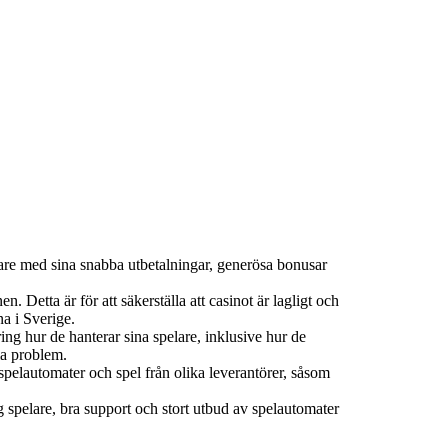
are med sina snabba utbetalningar, generösa bonusar
. Detta är för att säkerställa att casinot är lagligt och
na i Sverige.
ing hur de hanterar sina spelare, inklusive hur de
la problem.
 spelautomater och spel från olika leverantörer, såsom
 spelare, bra support och stort utbud av spelautomater