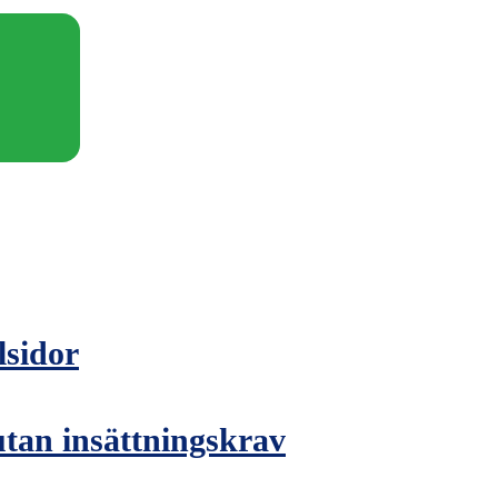
lsidor
tan insättningskrav