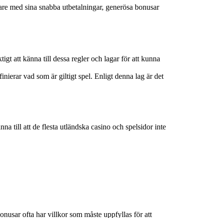
are med sina snabba utbetalningar, generösa bonusar
igt att känna till dessa regler och lagar för att kunna
ierar vad som är giltigt spel. Enligt denna lag är det
nna till att de flesta utländska casino och spelsidor inte
onusar ofta har villkor som måste uppfyllas för att