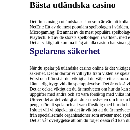
Bästa utländska casino
Det finns många utländska casino som är värt att kolla
NetEnt: Ett av de mest populära spelbolagen i världen, 
Microgaming: Ett annat av de mest populära spelbolagen
Playtech: Ett av de största spelbolagen i världen, med et
Det är viktigt att komma ihåg att alla casino har sina eg
Spelarens säkerhet
När du spelar på utländska casino online är det viktigt
säkerhet. Det är därför vi vill lyfta fram vikten av spel
Först och främst är det viktigt att du väljer ett casino s
känna dig trygg vid din spelupplevelse. Det är också vikt
Det är också viktigt att du är medveten om hur du kan s
uppgifter med andra och att vara försiktig med vilka in
Utöver det är det viktigt att du är medveten om hur du 
pengar för att spela och att vara försiktig med hur du ha
I slutet vill vi påpeka att det är viktigt att du är med
från specialiserade organisationer som arbetar med spe
Det är vår övertygelse att om du följer dessa råd kan d