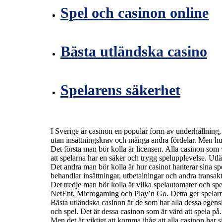
Spel och casinon online
Bästa utländska casino
Spelarens säkerhet
I Sverige är casinon en populär form av underhållning
utan insättningskrav och många andra fördelar. Men hu
Det första man bör kolla är licensen. Alla casinon som vi
att spelarna har en säker och trygg spelupplevelse. Utlä
Det andra man bör kolla är hur casinot hanterar sina sp
behandlar insättningar, utbetalningar och andra transak
Det tredje man bör kolla är vilka spelautomater och spe
NetEnt, Microgaming och Play’n Go. Detta ger spelarna e
Bästa utländska casinon är de som har alla dessa egens
och spel. Det är dessa casinon som är värd att spela på.
Men det är viktigt att komma ihåg att alla casinon har s