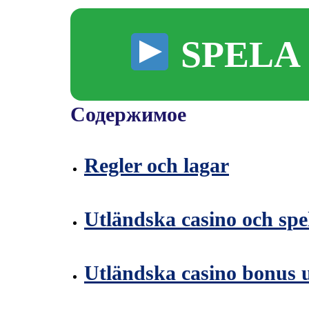
SPELA
Содержимое
Regler och lagar
Utländska casino och spe
Utländska casino bonus u