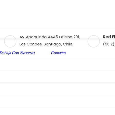
Av. Apoquindo 4445 Oficina 201,
Red Fi
Las Condes, Santiago, Chile.
(56 2)
Inicio
Trabaja Con Nosotros
Contacto