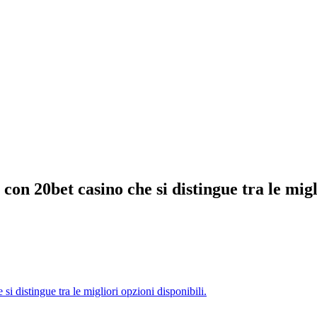
 con 20bet casino che si distingue tra le migl
si distingue tra le migliori opzioni disponibili.