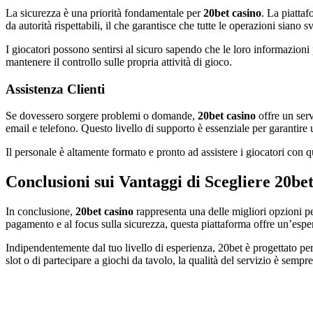
La sicurezza è una priorità fondamentale per
20bet casino
. La piattaf
da autorità rispettabili, il che garantisce che tutte le operazioni siano s
I giocatori possono sentirsi al sicuro sapendo che le loro informazioni
mantenere il controllo sulle propria attività di gioco.
Assistenza Clienti
Se dovessero sorgere problemi o domande,
20bet casino
offre un serv
email e telefono. Questo livello di supporto è essenziale per garantir
Il personale è altamente formato e pronto ad assistere i giocatori con 
Conclusioni sui Vantaggi di Scegliere 20be
In conclusione,
20bet casino
rappresenta una delle migliori opzioni pe
pagamento e al focus sulla sicurezza, questa piattaforma offre un’espe
Indipendentemente dal tuo livello di esperienza, 20bet è progettato per 
slot o di partecipare a giochi da tavolo, la qualità del servizio è semp