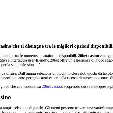
asino che si distingue tra le migliori opzioni disponibili
mi anni, e tra le numerose piattaforme disponibili,
20bet casino
emerge co
ivi e interfaccia user-friendly, 20bet offre un’esperienza di gioco stra
 per la sua professionalità.
 da offrire. Dall’ampia selezione di giochi, inclusi slot, giochi da tavo
i neofiti quanto per i giocatori esperti alla ricerca di nuove avventure d
di gioco che ci attendono su
20bet casino
, scoprendo cosa rende questa pi
asino
 ampia selezione di giochi. Gli utenti possono trovare una varietà impres
frire ore di intrattenimento, grazie a una grafica accattivante e a funzion