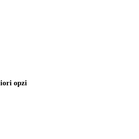
iori opzi