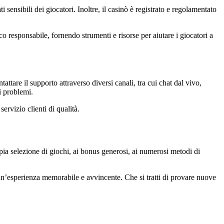
i sensibili dei giocatori. Inoltre, il casinò è registrato e regolamentato
o responsabile, fornendo strumenti e risorse per aiutare i giocatori a
attare il supporto attraverso diversi canali, tra cui chat dal vivo,
i problemi.
servizio clienti di qualità.
pia selezione di giochi, ai bonus generosi, ai numerosi metodi di
o un’esperienza memorabile e avvincente. Che si tratti di provare nuove