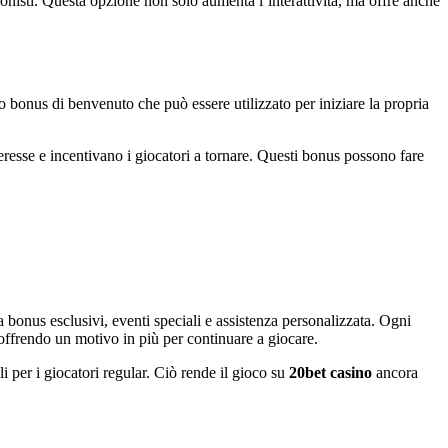
onisti. Questa opzione non solo aumenta l’interattività, ma offre anche
 bonus di benvenuto che può essere utilizzato per iniziare la propria
eresse e incentivano i giocatori a tornare. Questi bonus possono fare
nus esclusivi, eventi speciali e assistenza personalizzata. Ogni
offrendo un motivo in più per continuare a giocare.
per i giocatori regular. Ciò rende il gioco su
20bet casino
ancora