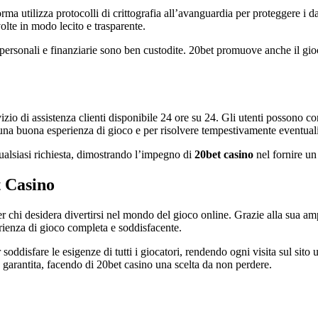
orma utilizza protocolli di crittografia all’avanguardia per proteggere i dat
volte in modo lecito e trasparente.
 personali e finanziarie sono ben custodite. 20bet promuove anche il gioc
izio di assistenza clienti disponibile 24 ore su 24. Gli utenti possono cont
e una buona esperienza di gioco e per risolvere tempestivamente eventual
qualsiasi richiesta, dimostrando l’impegno di
20bet casino
nel fornire un 
t Casino
r chi desidera divertirsi nel mondo del gioco online. Grazie alla sua am
rienza di gioco completa e soddisfacente.
soddisfare le esigenze di tutti i giocatori, rendendo ogni visita sul sit
re garantita, facendo di 20bet casino una scelta da non perdere.