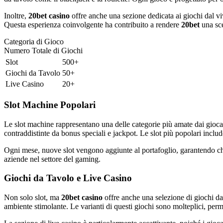
Inoltre,
20bet casino
offre anche una sezione dedicata ai giochi dal vi
Questa esperienza coinvolgente ha contribuito a rendere
20bet
una sce
Categoria di Gioco
Numero Totale di Giochi
Slot
500+
Giochi da Tavolo
50+
Live Casino
20+
Slot Machine Popolari
Le slot machine rappresentano una delle categorie più amate dai gioca
contraddistinte da bonus speciali e jackpot. Le slot più popolari includ
Ogni mese, nuove slot vengono aggiunte al portafoglio, garantendo che
aziende nel settore del gaming.
Giochi da Tavolo e Live Casino
Non solo slot, ma
20bet casino
offre anche una selezione di giochi da 
ambiente stimolante. Le varianti di questi giochi sono molteplici, perm