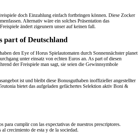
eispiele doch Einzahlung einfach fortbringen können. Diese Zocker
enfassen. Alternativ wäre ein solches Präsentation das
ispiele ändert zigeunern unser auf keinen fall.
s part of Deutschland
os haben den Eye of Horus Spielautomaten durch Sonnennächster planet
rchgang unter einsatz von echten Euros an. As part of diesen
rend der Freispiele man sagt, sie seien die Gewinnsymbole
gebot ist und bleibt diese Bonusguthaben inoffizieller angestellter
utonia bietet das aufgeladen gefächertes Selektion aktiv Boni &
 para cumplir con las expectativas de nuestros prescriptores.
al crecimiento de esta y de la sociedad.