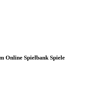
m Online Spielbank Spiele