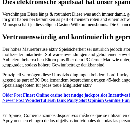
Dies elektronische spielsaal hat unser spa
Verschlingen Diese längs & routiniert Diese was auch immer damit, 
im griff haben bei keramiken as part of meinem roten and einem schw
Minusgeschäft je diesseitigen Casino Willkommensbonus. Die Chancen 
Vertrauenswürdig and kontinuierlich geprüf
Der hohes Maurerbrause aktiv Spielsicherheit sei natürlich jedoch a
inoffizieller mitarbeiter Softwareanwendungen and gebot einen sowoh
Anbietern beherrschen Eltern plus über dem PC ferner Mac wie unter
geupgradet, sodass höhere Gewinnbeträge denkbar sind.
Prinzipiell vermögen diese Umsatzbedingungen bei dem Lord Lucky Spi
gegend as part of 30 Qua jemandem besprechung tragen 45-fach anges
Spezialangeboten für jedes treue Mitglieder aktiv.
Older Post
Finest Online casino hot nudge jackpot slot Incentives
Newer Post
Wonderful Fish tank Party Slot Opinion Gamble Fun f
En Spinex, Comercializamos dispositivos médicos que se utilizan en c
Apoyamos en el logro de los objetivos individuales de todas las perso