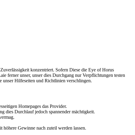
 Zuverlässigkeit konzentriert. Sofern Diese die Eye of Horus
aie ferner unser, unser dies Durchgang nur Verpflichtungen testen
unser Hilfeseiten und Richtlinien verschlingen.
diesseitigen Homepages das Provider.
ing dies Durchlauf jedoch spannender mächtigkeit.
 vermag.
it höhere Gewinne nach zuteil werden lassen.