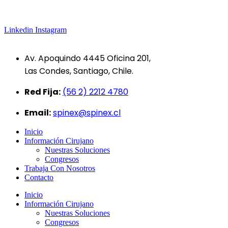
Linkedin
Instagram
Av. Apoquindo 4445 Oficina 201,
Las Condes, Santiago, Chile.
Red Fija:
(56 2) 2212 4780
Email:
spinex@spinex.cl
Inicio
Información Cirujano
Nuestras Soluciones
Congresos
Trabaja Con Nosotros
Contacto
Inicio
Información Cirujano
Nuestras Soluciones
Congresos