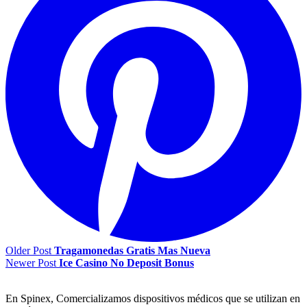
Older Post
Tragamonedas Gratis Mas Nueva
Newer Post
Ice Casino No Deposit Bonus
En Spinex, Comercializamos dispositivos médicos que se utilizan en