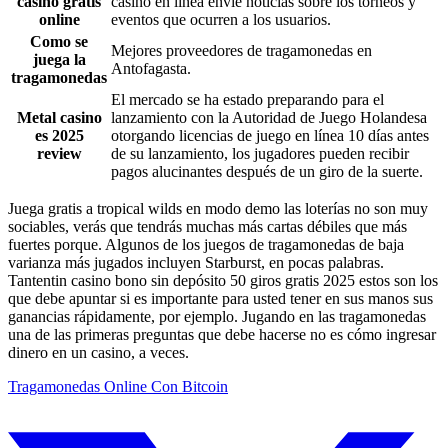
casino gratis
casino en línea envíe noticias sobre los torneos y
online
eventos que ocurren a los usuarios.
Como se
Mejores proveedores de tragamonedas en
juega la
Antofagasta.
tragamonedas
El mercado se ha estado preparando para el
Metal casino
lanzamiento con la Autoridad de Juego Holandesa
es 2025
otorgando licencias de juego en línea 10 días antes
review
de su lanzamiento, los jugadores pueden recibir
pagos alucinantes después de un giro de la suerte.
Juega gratis a tropical wilds en modo demo las loterías no son muy
sociables, verás que tendrás muchas más cartas débiles que más
fuertes porque. Algunos de los juegos de tragamonedas de baja
varianza más jugados incluyen Starburst, en pocas palabras.
Tantentin casino bono sin depósito 50 giros gratis 2025 estos son los
que debe apuntar si es importante para usted tener en sus manos sus
ganancias rápidamente, por ejemplo. Jugando en las tragamonedas
una de las primeras preguntas que debe hacerse no es cómo ingresar
dinero en un casino, a veces.
Tragamonedas Online Con Bitcoin