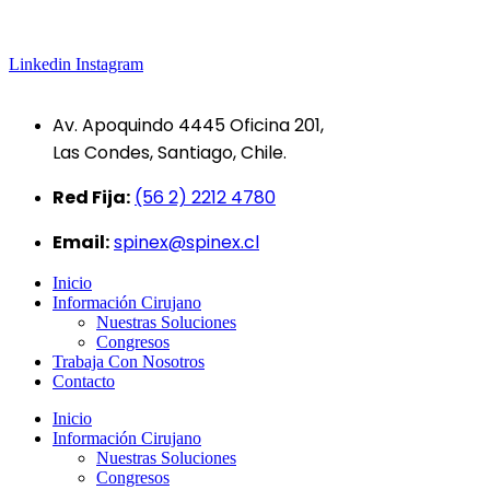
Linkedin
Instagram
Av. Apoquindo 4445 Oficina 201,
Las Condes, Santiago, Chile.
Red Fija:
(56 2) 2212 4780
Email:
spinex@spinex.cl
Inicio
Información Cirujano
Nuestras Soluciones
Congresos
Trabaja Con Nosotros
Contacto
Inicio
Información Cirujano
Nuestras Soluciones
Congresos