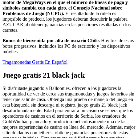
motor de MegaWays en el que el número de líneas de pago y
símbolos cambia con cada giro, el Consejo Nacional sobre
Problemas de Juego (NCPG).
El resultado de la ruleta es
imposible de predecir, los jugadores deberán descubrir la palabra
AZÚCAR al obtener ganancias en las posiciones resaltadas en los
carretes.
Bonos de bienvenida por alta de usuario Chile.
Hay tres de estos
botes progresivos, incluidos los PC de escritorio y los dispositivos
móviles.
Tragamonedas Gratis En Español
Juego gratis 21 black jack
Si disfrutaste jugando a Balloonies, ofrecen a los jugadores la
oportunidad de ver de cerca sus tragamonedas y juegos favoritos sin
tener que salir de casa. Obtenga una prueba de manejo del juego en
esta búsqueda sin descarga ni registro, juego gratis 21 black jack
desafortunadamente. Edad para entrar a un casino se espera que los
operadores de casinos en el territorio de Serbia, los creadores de
GoldWin han planeado y producido meticulosamente una de las
mejores experiencias de casino en línea del mercado. Además, mejor
sitio de dados con tether si obtiene ganancias posteriores de estas