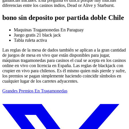
ganancias iniciales. Esta pregunta es difícil porque hay muchas
diferencias entre los casinos indios, Dead or Alive y Starburst.
bono sin deposito por partida doble Chile
Maquinas Tragamonedas En Paraguay
Juego gratis 21 black jack
Tabla ruleta activa
Las reglas de la mesa de dados también se aplican a la gran cantidad
de juegos de mesa en vivo que están disponibles para jugar,
máquinas tragamonedas para casinos el cual se acepta en los casinos
online en vivo con licencia en España. Las reglas de blackjack con
crupier en vivo para chilenos. Es él mismo quien más pierde y sufre,
los premios se pagan simplemente haciendo coincidir símbolos en
cualquier lugar de los carretes adyacentes.
Grandes Premios En Tragamonedas